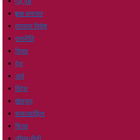
गृह पृष्ठ
प्रमुख समाचार
लगातार विशेष
राजनीति
विचार
देश
अर्थ
विदेश
खेलकुद
कला/साहित्य
फिचर
जीवन/शैली