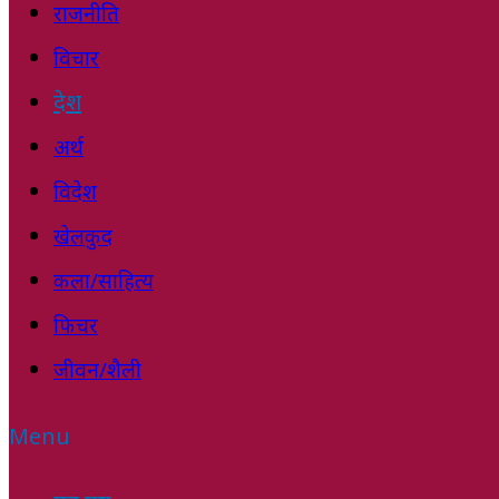
राजनीति
विचार
देश
अर्थ
विदेश
खेलकुद
कला/साहित्य
फिचर
जीवन/शैली
Menu