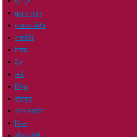
गृह पृष्ठ
प्रमुख समाचार
लगातार विशेष
राजनीति
विचार
देश
अर्थ
विदेश
खेलकुद
कला/साहित्य
फिचर
जीवन/शैली