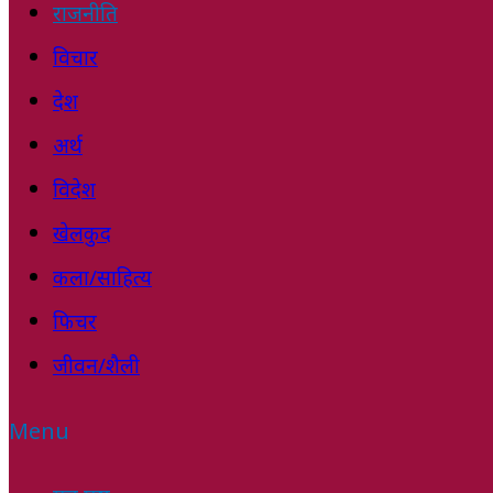
राजनीति
विचार
देश
अर्थ
विदेश
खेलकुद
कला/साहित्य
फिचर
जीवन/शैली
Menu