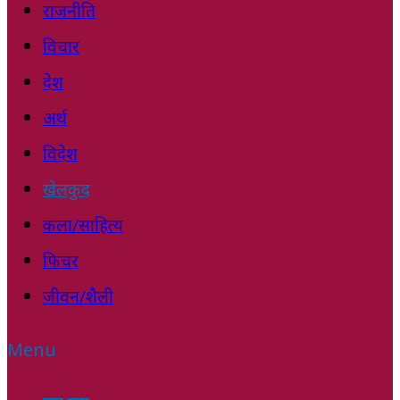
राजनीति
विचार
देश
अर्थ
विदेश
खेलकुद
कला/साहित्य
फिचर
जीवन/शैली
Menu