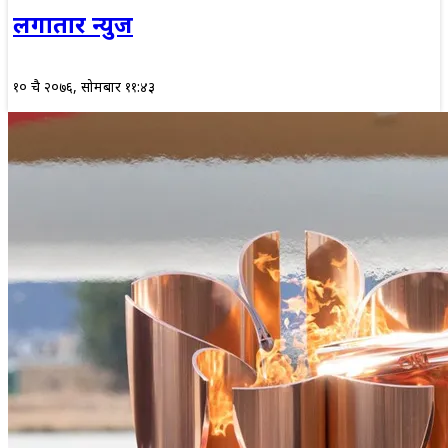
लगातार न्युज
१० चैत्र २०७६, सोमबार ११:४३