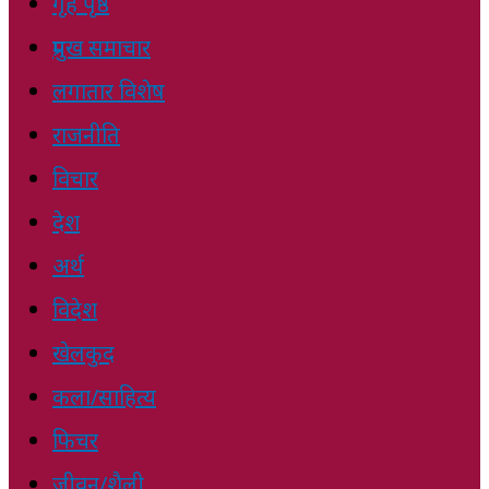
गृह पृष्ठ
प्रमुख समाचार
लगातार विशेष
राजनीति
विचार
देश
अर्थ
विदेश
खेलकुद
कला/साहित्य
फिचर
जीवन/शैली