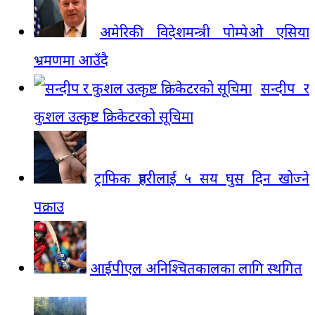
अमेरिकी विदेशमन्त्री पोम्पेओ एसिया
भ्रमणमा आउँदै
सन्दीप र
कुशल उत्कृष्ट क्रिकेटरको सूचिमा
ट्राफिक प्रहरीलाई ५ सय घुस दिन खोज्ने
पक्राउ
आईपीएल अनिश्चितकालका लागि स्थगित