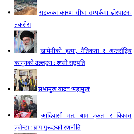
सडकका कारण सीधा सम्पर्कमा ढोरपाटन-
तकसेरा
खामेनीको हत्या, नैतिकता र अन्तर्राष्ट्रिय
कानुनको उल्लङ्घन : रूसी राष्ट्रपति
सभामुख यादव ‘महामूर्ख’
आदिवासी मत, बाम एकता र विकास
एजेन्डा : प्रताप गुरूङको रणनीति