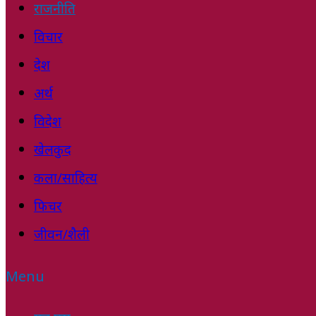
राजनीति
विचार
देश
अर्थ
विदेश
खेलकुद
कला/साहित्य
फिचर
जीवन/शैली
Menu