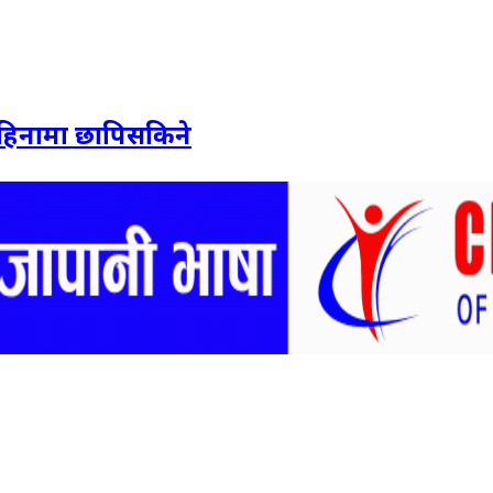
 महिनामा छापिसकिने