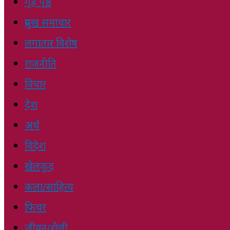
गृह पृष्ठ
प्रमुख समाचार
लगातार विशेष
राजनीति
विचार
देश
अर्थ
विदेश
खेलकुद
कला/साहित्य
फिचर
जीवन/शैली