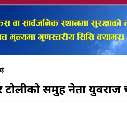
ाई
र टोलीको समुह नेता युवराज