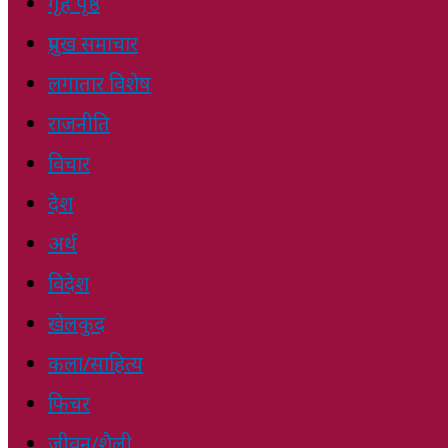
गृह पृष्ठ
प्रमुख समाचार
लगातार विशेष
राजनीति
विचार
देश
अर्थ
विदेश
खेलकुद
कला/साहित्य
फिचर
जीवन/शैली