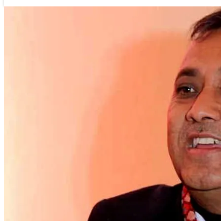
लगातार न्युज
२० पुष २०७६, आईतवार १०:२५