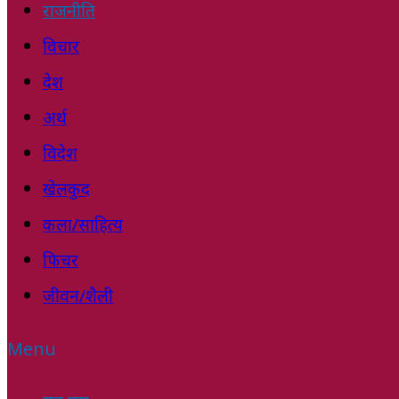
राजनीति
विचार
देश
अर्थ
विदेश
खेलकुद
कला/साहित्य
फिचर
जीवन/शैली
Menu