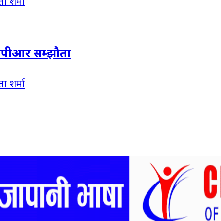
डीपीआर सम्झौता