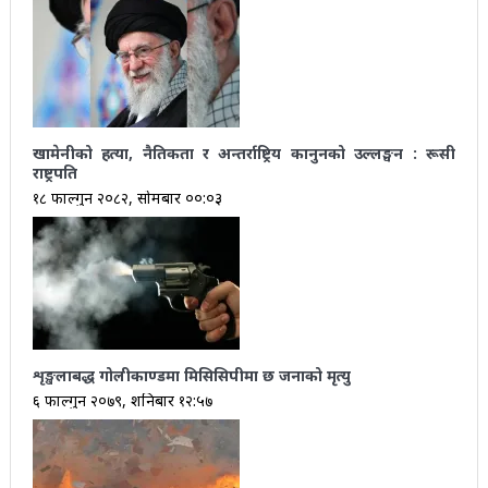
खामेनीको हत्या, नैतिकता र अन्तर्राष्ट्रिय कानुनको उल्लङ्घन : रूसी
राष्ट्रपति
१८ फाल्गुन २०८२, सोमबार ००:०३
शृङ्खलाबद्ध गोलीकाण्डमा मिसिसिपीमा छ जनाको मृत्यु
६ फाल्गुन २०७९, शनिबार १२:५७