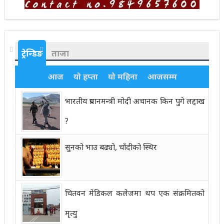
ट्रेन्डिङ
ताजा
आज
यो हप्ता
यो महिना
आजसम्म
भारतीय प्रधानमन्त्री मोदी अचानक किन पुगे लद्दाख
?
सुनको भाउ बढ्यो, चाँदीको स्थिर
चितवन मेडिकल कलेजमा थप एक संक्रमितको
मृत्यु