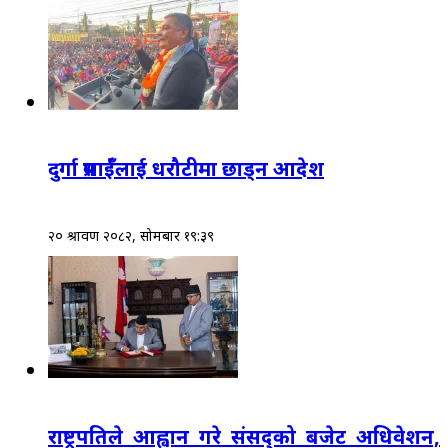
दुर्गा प्रसाईँलाई धरौटीमा छाड्न आदेश
२० श्रावण २०८२, सोमबार १९:३९
राष्ट्रपतिले आह्वान गरे संसद्‌को बजेट अधिवेशन,