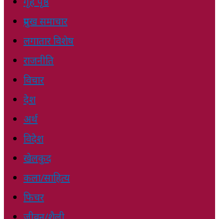
गृह पृष्ठ
प्रमुख समाचार
लगातार विशेष
राजनीति
विचार
देश
अर्थ
विदेश
खेलकुद
कला/साहित्य
फिचर
जीवन/शैली