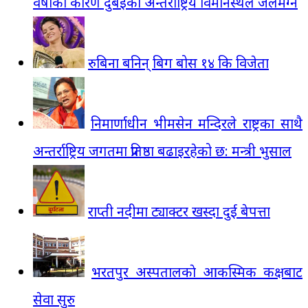
वर्षाका कारण दुबईको अन्तर्राष्ट्रिय विमानस्थल जलमग्न
रुबिना बनिन् बिग बोस १४ कि विजेता
निमार्णाधीन भीमसेन मन्दिरले राष्ट्रका साथै
अन्तर्राष्ट्रिय जगतमा प्रतिष्ठा बढाइरहेको छ: मन्त्री भुसाल
राप्ती नदीमा ट्याक्टर खस्दा दुई बेपत्ता
भरतपुर अस्पतालकाे आकस्मिक कक्षबाट
सेवा सुरु