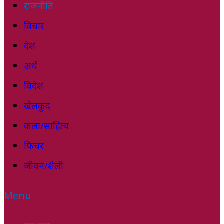
राजनीति
विचार
देश
अर्थ
विदेश
खेलकुद
कला/साहित्य
फिचर
जीवन/शैली
Menu