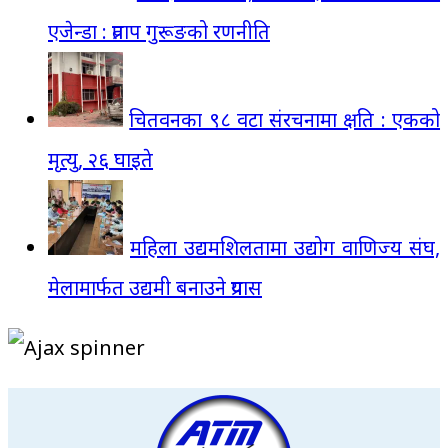
एजेन्डा : प्रताप गुरूङको रणनीति
चितवनका ९८ वटा संरचनामा क्षति : एकको
मृत्यु, २६ घाइते
महिला उद्यमशिलतामा उद्योग वाणिज्य संघ,
मेलामार्फत उद्यमी बनाउने प्रयास