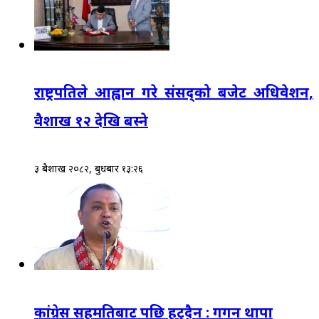
राष्ट्रपतिले आह्वान गरे संसद्‌को बजेट अधिवेशन,
वैशाख १२ देखि बस्ने
३ बैशाख २०८२, बुधबार १३:२६
कांग्रेस सहमतिबाट पछि हट्दैन : गगन थापा