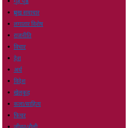
गृह पृष्ठ
प्रमुख समाचार
लगातार विशेष
राजनीति
विचार
देश
अर्थ
विदेश
खेलकुद
कला/साहित्य
फिचर
जीवन/शैली