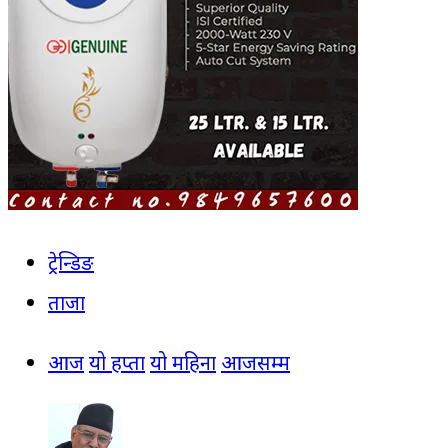
ट्रेन्डिङ
ताजा
आज
यो हप्ता
यो महिना
आजसम्म