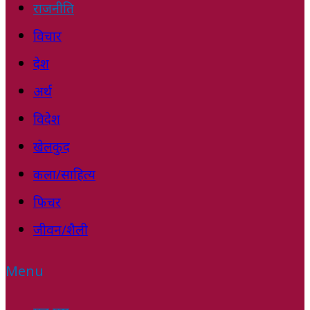
राजनीति
विचार
देश
अर्थ
विदेश
खेलकुद
कला/साहित्य
फिचर
जीवन/शैली
Menu