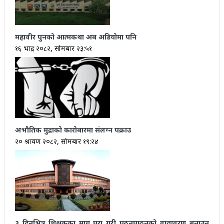
महावीर पुनको आत्मकथा अब अडियोमा पनि
१६ भाद्र २०८२, सोमबार २३:५१
अभौतिक मुद्राको कारोबारमा संलग्न पक्राउ
२० श्रावण २०८२, सोमबार १९:२४
३ दिनभित्र शिक्षकका माग पूरा गरी पठनपाठनको वातावरण बनाउन