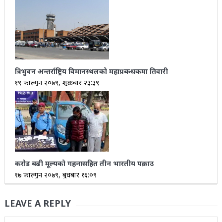
त्रिभुवन अन्तर्राष्ट्रिय विमानस्थलको महाप्रबन्धकमा तिवारी
१९ फाल्गुन २०७९, शुक्रबार २३:३९
करोड बढी मूल्यको गहनासहित तीन भारतीय पक्राउ
१७ फाल्गुन २०७९, बुधबार १६:०९
LEAVE A REPLY