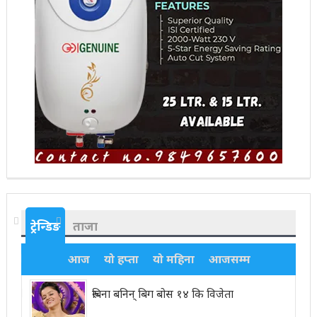
ट्रेन्डिङ
ताजा
आज
यो हप्ता
यो महिना
आजसम्म
रुबिना बनिन् बिग बोस १४ कि विजेता