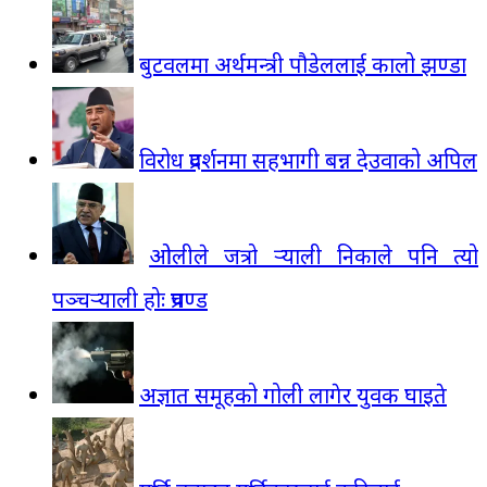
बुटवलमा अर्थमन्त्री पौडेललाई कालो झण्डा
विरोध प्रदर्शनमा सहभागी बन्न देउवाको अपिल
ओलीले जत्रो र्‍याली निकाले पनि त्यो
पञ्चर्‍याली होः प्रचण्ड
अज्ञात समूहको गोली लागेर युवक घाइते