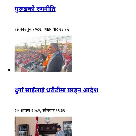
गुरूङको रणनीति
१७ फाल्गुन २०८२, आईतवार २३:२५
दुर्गा प्रसाईँलाई धरौटीमा छाड्न आदेश
२० श्रावण २०८२, सोमबार १९:३९