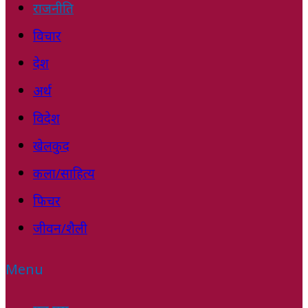
राजनीति
विचार
देश
अर्थ
विदेश
खेलकुद
कला/साहित्य
फिचर
जीवन/शैली
Menu