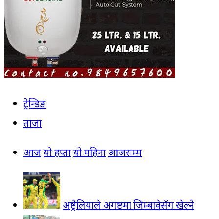
ट्रेन्डिङ
ताजा
आज
यो हप्ता
यो महिना
आजसम्म
अष्ट्रेलियाले अगष्टमा जिम्बावेसँग खेल्ने