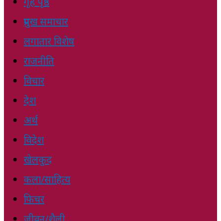
गृह पृष्ठ
प्रमुख समाचार
लगातार विशेष
राजनीति
विचार
देश
अर्थ
विदेश
खेलकुद
कला/साहित्य
फिचर
जीवन/शैली