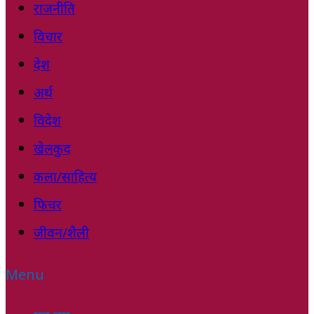
राजनीति
विचार
देश
अर्थ
विदेश
खेलकुद
कला/साहित्य
फिचर
जीवन/शैली
Menu