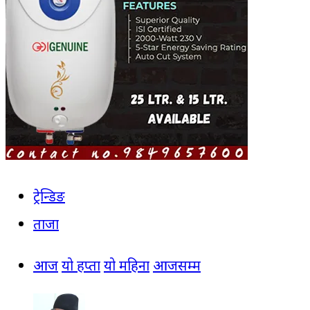
ट्रेन्डिङ
ताजा
आज
यो हप्ता
यो महिना
आजसम्म