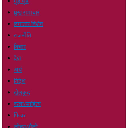
गृह पृष्ठ
प्रमुख समाचार
लगातार विशेष
राजनीति
विचार
देश
अर्थ
विदेश
खेलकुद
कला/साहित्य
फिचर
जीवन/शैली