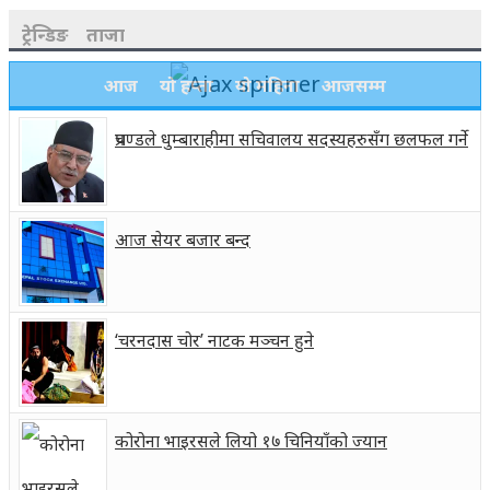
ट्रेन्डिङ
ताजा
आज
यो हप्ता
यो महिना
आजसम्म
प्रचण्डले धुम्बाराहीमा सचिवालय सदस्यहरुसँग छलफल गर्ने
आज सेयर बजार बन्द
‘चरनदास चोर’ नाटक मञ्चन हुने
कोरोना भाइरसले लियो १७ चिनियाँको ज्यान