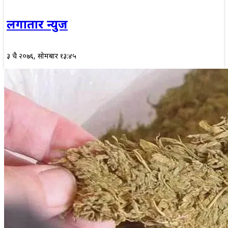
लगातार न्युज
३ चैत्र २०७६, सोमबार १३:४५