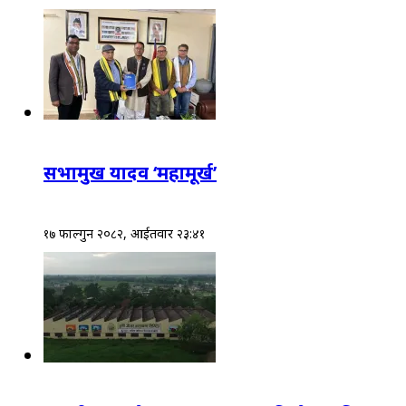
सभामुख यादव ‘महामूर्ख’
१७ फाल्गुन २०८२, आईतवार २३:४१