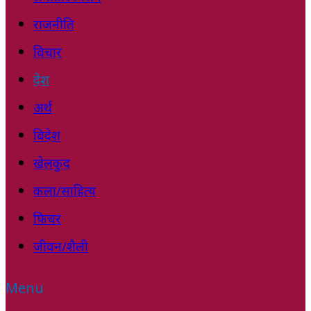
राजनीति
विचार
देश
अर्थ
विदेश
खेलकुद
कला/साहित्य
फिचर
जीवन/शैली
Menu