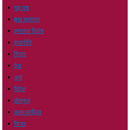
गृह पृष्ठ
प्रमुख समाचार
लगातार विशेष
राजनीति
विचार
देश
अर्थ
विदेश
खेलकुद
कला/साहित्य
फिचर