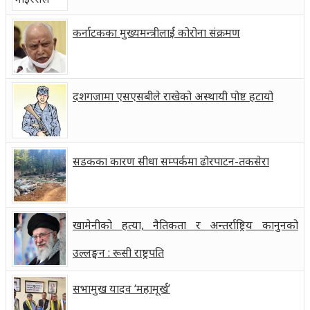
कर्नाटकका मुख्यमन्त्रीलाई कोरोना संक्रमण
दशगजामा एसएसबीले राखेको अस्थायी पोष्ट हटायो
सडकका कारण सीधा सम्पर्कमा ढोरपाटन-तकसेरा
खामेनीको हत्या, नैतिकता र अन्तर्राष्ट्रिय कानुनको
उल्लङ्घन : रूसी राष्ट्रपति
सभामुख यादव ‘महामूर्ख’