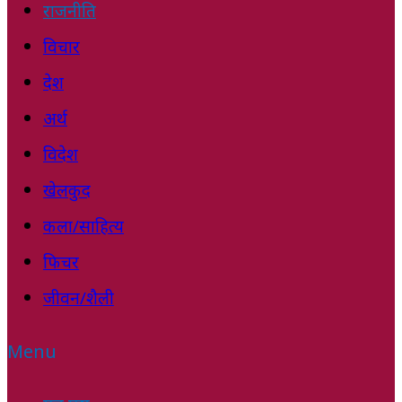
राजनीति
विचार
देश
अर्थ
विदेश
खेलकुद
कला/साहित्य
फिचर
जीवन/शैली
Menu