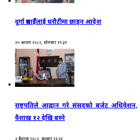
दुर्गा प्रसाईँलाई धरौटीमा छाड्न आदेश
२० श्रावण २०८२, सोमबार १९:३९
राष्ट्रपतिले आह्वान गरे संसद्‌को बजेट अधिवेशन,
वैशाख १२ देखि बस्ने
३ बैशाख २०८२, बुधबार १३:२६