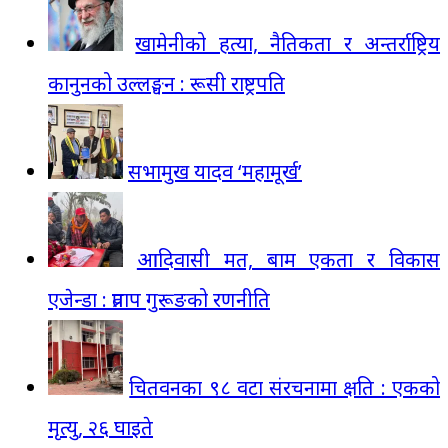
खामेनीको हत्या, नैतिकता र अन्तर्राष्ट्रिय
कानुनको उल्लङ्घन : रूसी राष्ट्रपति
सभामुख यादव ‘महामूर्ख’
आदिवासी मत, बाम एकता र विकास
एजेन्डा : प्रताप गुरूङको रणनीति
चितवनका ९८ वटा संरचनामा क्षति : एकको
मृत्यु, २६ घाइते