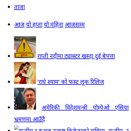
ताजा
आज
यो हप्ता
यो महिना
आजसम्म
राप्ती नदीमा ट्याक्टर खस्दा दुई बेपत्ता
‘राधे श्याम’ को फस्ट लूक रिलिज
अमेरिकी विदेशमन्त्री पोम्पेओ एसिया
भ्रमणमा आउँदै
सन्दीप र