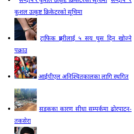
कुशल उत्कृष्ट क्रिकेटरको सूचिमा
ट्राफिक प्रहरीलाई ५ सय घुस दिन खोज्ने
पक्राउ
आईपीएल अनिश्चितकालका लागि स्थगित
सडकका कारण सीधा सम्पर्कमा ढोरपाटन-
तकसेरा