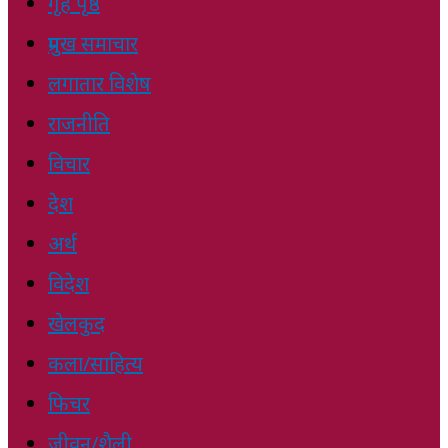
गृह पृष्ठ
प्रमुख समाचार
लगातार विशेष
राजनीति
विचार
देश
अर्थ
विदेश
खेलकुद
कला/साहित्य
फिचर
जीवन/शैली