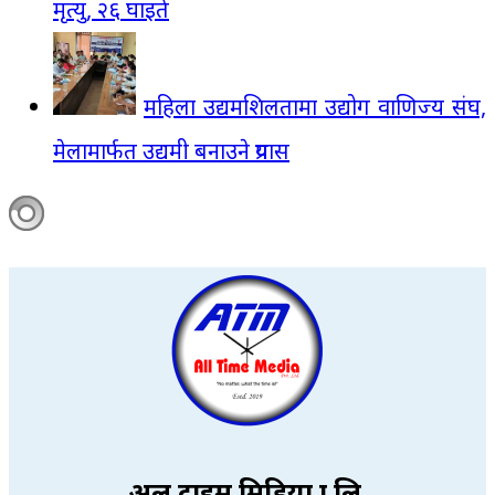
मृत्यु, २६ घाइते
महिला उद्यमशिलतामा उद्योग वाणिज्य संघ,
मेलामार्फत उद्यमी बनाउने प्रयास
अल टाइम मिडिया प्रा.लि.