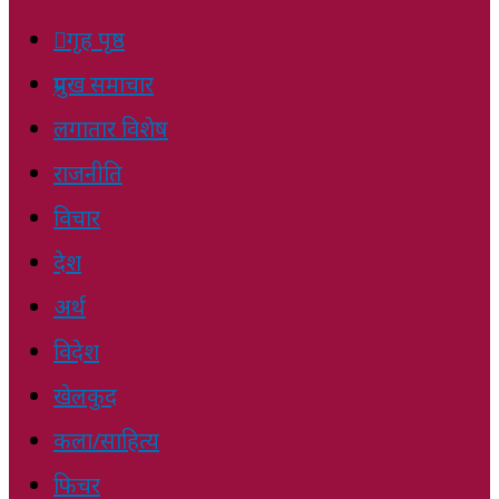
गृह पृष्ठ
प्रमुख समाचार
लगातार विशेष
राजनीति
विचार
देश
अर्थ
विदेश
खेलकुद
कला/साहित्य
फिचर