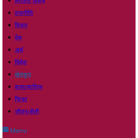
लगातार विशेष
राजनीति
विचार
देश
अर्थ
विदेश
खेलकुद
कला/साहित्य
फिचर
जीवन/शैली
Menu