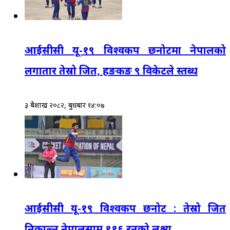
आईसीसी यू-१९ विश्वकप छनोटमा नेपालको
लगातार तेस्रो जित, हङकङ ९ विकेटले स्तब्ध
३ बैशाख २०८२, बुधबार १४:०७
आईसीसी यू-१९ विश्वकप छनोट : तेस्रो जित
निकाल्न नेपालसामु ११६ रनको लक्ष्य