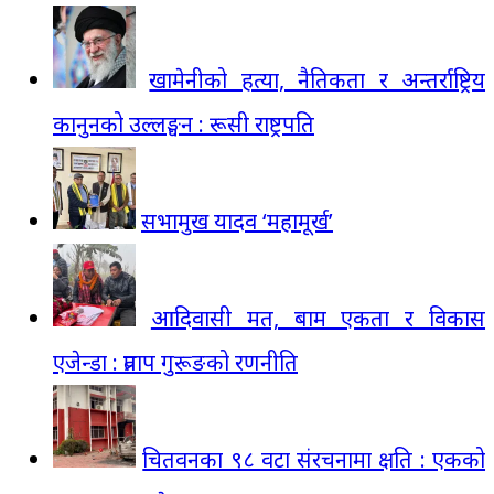
खामेनीको हत्या, नैतिकता र अन्तर्राष्ट्रिय
कानुनको उल्लङ्घन : रूसी राष्ट्रपति
सभामुख यादव ‘महामूर्ख’
आदिवासी मत, बाम एकता र विकास
एजेन्डा : प्रताप गुरूङको रणनीति
चितवनका ९८ वटा संरचनामा क्षति : एकको