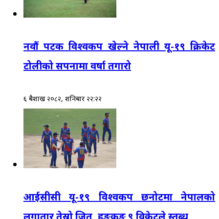
नवौं पटक विश्वकप खेल्ने नेपाली यू-१९ क्रिकेट
टोलीको सपनामा वर्षा तगारो
६ बैशाख २०८२, शनिबार २२:२२
आईसीसी यू-१९ विश्वकप छनोटमा नेपालको
लगातार तेस्रो जित, हङकङ ९ विकेटले स्तब्ध