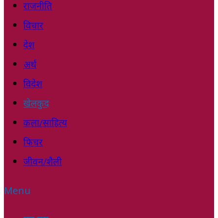
राजनीति
विचार
देश
अर्थ
विदेश
खेलकुद
कला/साहित्य
फिचर
जीवन/शैली
Menu