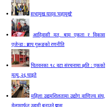
सभामुख यादव ‘महामूर्ख’
आदिवासी मत, बाम एकता र विकास
एजेन्डा : प्रताप गुरूङको रणनीति
चितवनका ९८ वटा संरचनामा क्षति : एकको
मृत्यु, २६ घाइते
महिला उद्यमशिलतामा उद्योग वाणिज्य संघ,
मेलामार्फत उद्यमी बनाउने प्रयास