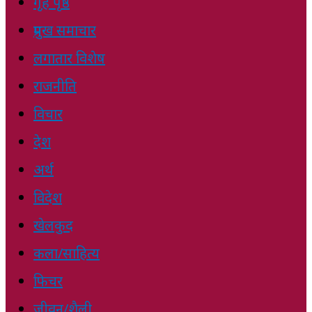
गृह पृष्ठ
प्रमुख समाचार
लगातार विशेष
राजनीति
विचार
देश
अर्थ
विदेश
खेलकुद
कला/साहित्य
फिचर
जीवन/शैली