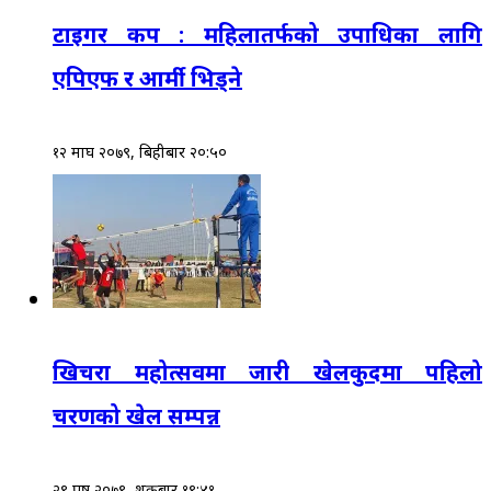
टाइगर कप : महिलातर्फको उपाधिका लागि
एपिएफ र आर्मी भिड्ने
१२ माघ २०७९, बिहीबार २०:५०
खिचरा महोत्सवमा जारी खेलकुदमा पहिलो
चरणको खेल सम्पन्न
२९ पुष २०७९, शुक्रबार १९:४१