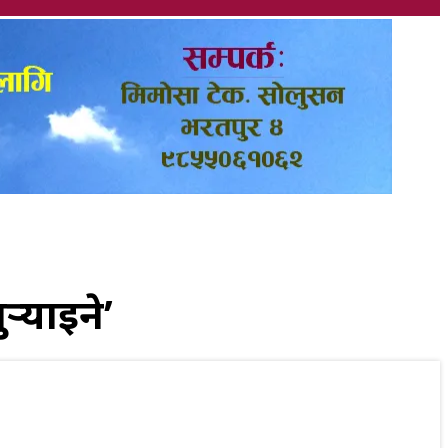
्‍याइने’