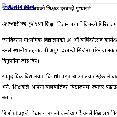
लगातार न्युज
१० फाल्गुन २०७६, शनिबार १६:४७
काठमाडौँ, फागुन १० । शिक्षा, विज्ञान तथा प्रविधिमन्त्री गिरि
जनविकास माध्यमिक विद्यालयको ४१ औँ वार्षिकोत्सव कार्यक्र
उनले स्थानीय तहबाट ती अपुग दरबन्दी सिर्जना गरिने जानकारी गर
दिनुपर्नेमा जोड दिए।
सामुदायिक विद्यालयमा विद्यार्थी पढ्न आउन तयार रहेकाले 
भने, ‘शिक्षकले आफ्ना बालबालिका विद्यालयमा ल्याएर पढाउने ह
बताए।
हिजोको ढङ्गले विद्यालय नचल्ने उल्लेख गर्दै उनले विद्यालय विका