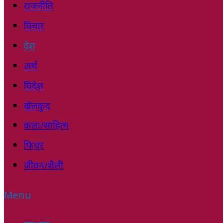
राजनीति
विचार
देश
अर्थ
विदेश
खेलकुद
कला/साहित्य
फिचर
जीवन/शैली
Menu