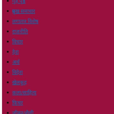
गृह पृष्ठ
प्रमुख समाचार
लगातार विशेष
राजनीति
विचार
देश
अर्थ
विदेश
खेलकुद
कला/साहित्य
फिचर
जीवन/शैली