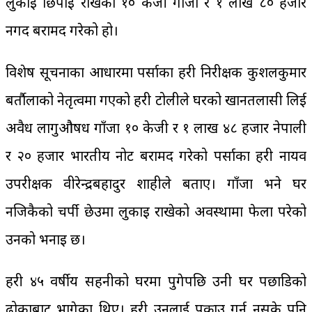
लुकाई छिपाई राखेको १० केजी गाँजा र १ लाख ८० हजार
नगद बरामद गरेको हो।
विशेष सूचनाका आधारमा पर्साका प्रहरी निरीक्षक कुशलकुमार
बर्तौलाको नेतृत्वमा गएको प्रहरी टोलीले घरको खानतलासी लिई
अवैध लागुऔषध गाँजा १० केजी र १ लाख ४८ हजार नेपाली
र २० हजार भारतीय नोट बरामद गरेको पर्साका प्रहरी नायव
उपरीक्षक वीरेन्द्रबहादुर शाहीले बताए। गाँजा भने घर
नजिकैको चर्पी छेउमा लुकाइ राखेको अवस्थामा फेला परेको
उनको भनाइ छ।
प्रहरी ४५ वर्षीय सहनीको घरमा पुगेपछि उनी घर पछाडिको
ढोकाबाट भागेका थिए। प्रहरी उनलाई पक्राउ गर्न नसके पनि