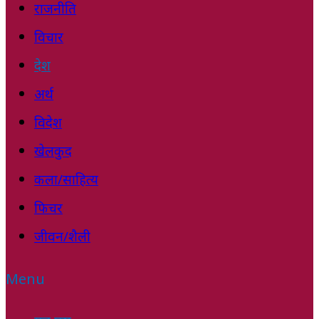
राजनीति
विचार
देश
अर्थ
विदेश
खेलकुद
कला/साहित्य
फिचर
जीवन/शैली
Menu