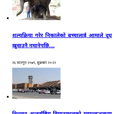
शल्यक्रिया गरेर निकालेको बच्चालाई आमाले दूध
खुवाउनै नमानेपछि….
२६ फाल्गुन २०७९, शुक्रबार २०:२२
त्रिभुवन अन्तर्राष्ट्रिय विमानस्थलको महाप्रबन्धकमा