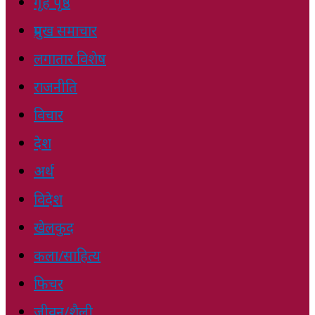
गृह पृष्ठ
प्रमुख समाचार
लगातार विशेष
राजनीति
विचार
देश
अर्थ
विदेश
खेलकुद
कला/साहित्य
फिचर
जीवन/शैली