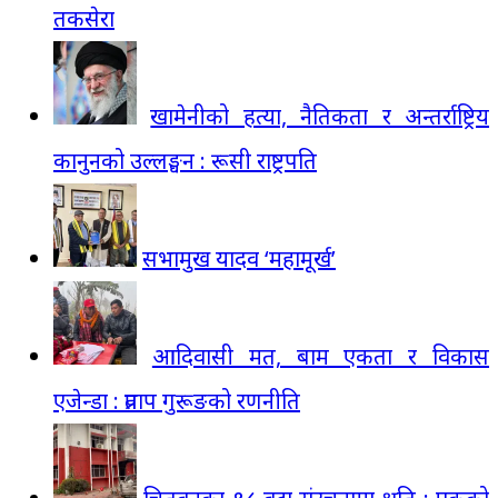
तकसेरा
खामेनीको हत्या, नैतिकता र अन्तर्राष्ट्रिय
कानुनको उल्लङ्घन : रूसी राष्ट्रपति
सभामुख यादव ‘महामूर्ख’
आदिवासी मत, बाम एकता र विकास
एजेन्डा : प्रताप गुरूङको रणनीति