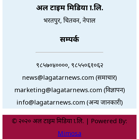
अल टाइम मिडिया प्रा.लि.
भरतपुर, चितवन, नेपाल
सम्पर्क
९८५७०४००००, ९८५५०६१०६२
news@lagatarnews.com (समाचार)
marketing@lagatarnews.com (विज्ञापन)
info@lagatarnews.com (अन्य जानकारी)
© २०२० अल टाइम मिडिया प्रा.लि. | Powered By:
Mimosa