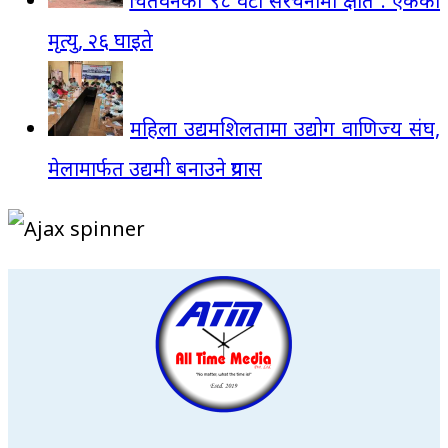
चितवनका ९८ वटा संरचनामा क्षति : एकको
मृत्यु, २६ घाइते
महिला उद्यमशिलतामा उद्योग वाणिज्य संघ,
मेलामार्फत उद्यमी बनाउने प्रयास