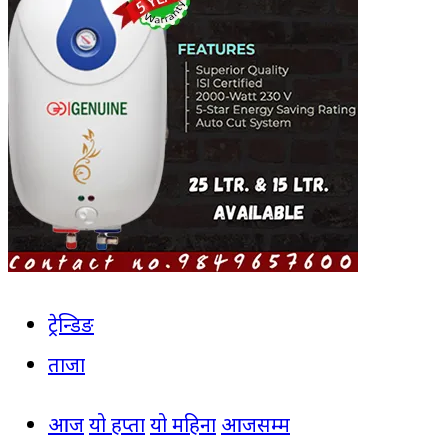
ट्रेन्डिङ
ताजा
आज
यो हप्ता
यो महिना
आजसम्म