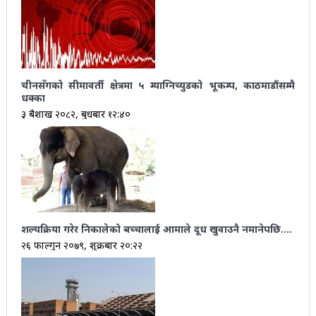
चीनसँगको सीमावर्ती क्षेत्रमा ५ म्याग्निच्युडको भूकम्प, काठमाडौंसम्मै
धक्का
३ बैशाख २०८२, बुधबार १२:४०
शल्यक्रिया गरेर निकालेको बच्चालाई आमाले दूध खुवाउनै नमानेपछि….
२६ फाल्गुन २०७९, शुक्रबार २०:२२