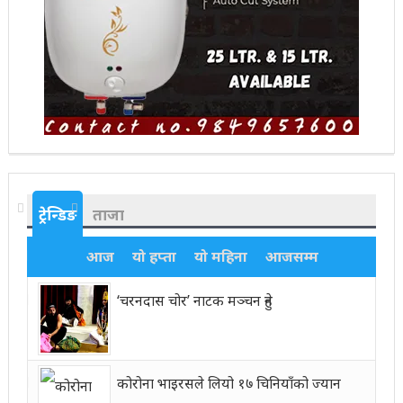
ट्रेन्डिङ
ताजा
आज
यो हप्ता
यो महिना
आजसम्म
‘चरनदास चोर’ नाटक मञ्चन हुने
कोरोना भाइरसले लियो १७ चिनियाँको ज्यान