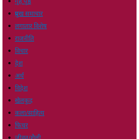
गृह पृष्ठ
प्रमुख समाचार
लगातार विशेष
राजनीति
विचार
देश
अर्थ
विदेश
खेलकुद
कला/साहित्य
फिचर
जीवन/शैली