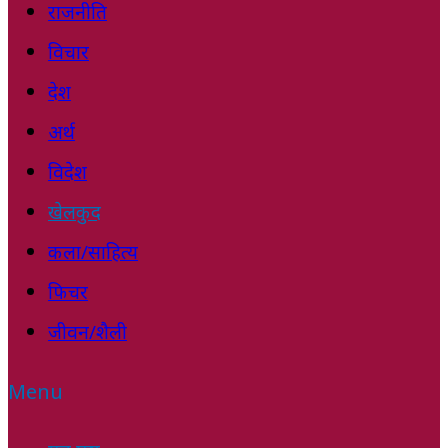
राजनीति
विचार
देश
अर्थ
विदेश
खेलकुद
कला/साहित्य
फिचर
जीवन/शैली
Menu