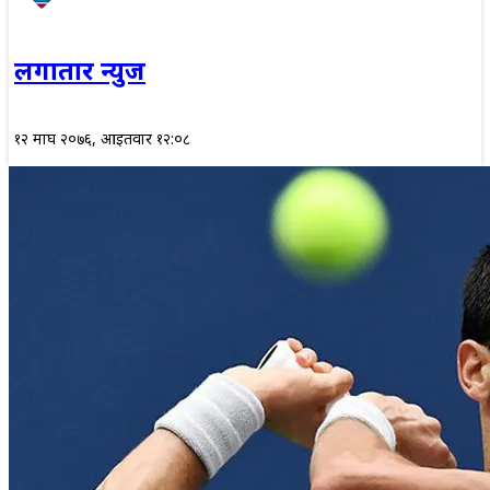
लगातार न्युज
१२ माघ २०७६, आईतवार १२:०८