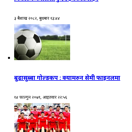
३ बैशाख २०८२, बुधबार १३:४४
बुढासुब्बा गोल्डकप : क्यामरुन सेमी फाइनलमा
१४ फाल्गुन २०७९, आईतवार २२:५६