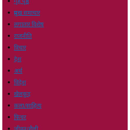
गृह पृष्ठ
प्रमुख समाचार
लगातार विशेष
राजनीति
विचार
देश
अर्थ
विदेश
खेलकुद
कला/साहित्य
फिचर
जीवन/शैली