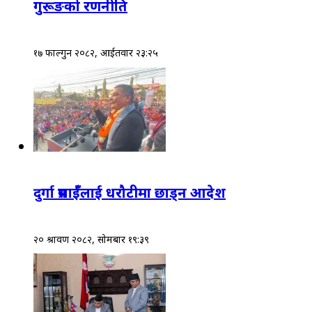
गुरूङको रणनीति
१७ फाल्गुन २०८२, आईतवार २३:२५
दुर्गा प्रसाईँलाई धरौटीमा छाड्न आदेश
२० श्रावण २०८२, सोमबार १९:३९