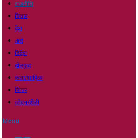
राजनीति
विचार
देश
अर्थ
विदेश
खेलकुद
कला/साहित्य
फिचर
जीवन/शैली
Menu