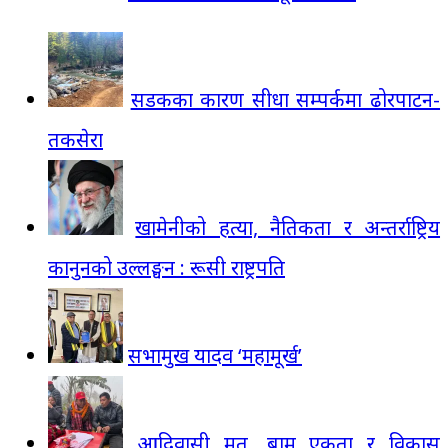
सडकका कारण सीधा सम्पर्कमा ढोरपाटन-
तकसेरा
खामेनीको हत्या, नैतिकता र अन्तर्राष्ट्रिय
कानुनको उल्लङ्घन : रूसी राष्ट्रपति
सभामुख यादव ‘महामूर्ख’
आदिवासी मत, बाम एकता र विकास