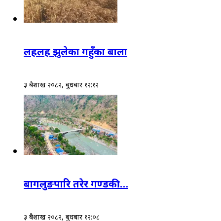
लहलह झुलेका गहुँका बाला
३ बैशाख २०८२, बुधबार १२:१२
बागलुङपारि तरेर गण्डकी…
३ बैशाख २०८२, बुधबार १२:०८