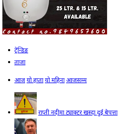
ट्रेन्डिङ
ताजा
आज
यो हप्ता
यो महिना
आजसम्म
राप्ती नदीमा ट्याक्टर खस्दा दुई बेपत्ता