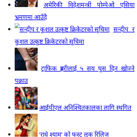
अमेरिकी विदेशमन्त्री पोम्पेओ एसिया
भ्रमणमा आउँदै
सन्दीप र
कुशल उत्कृष्ट क्रिकेटरको सूचिमा
ट्राफिक प्रहरीलाई ५ सय घुस दिन खोज्ने
पक्राउ
आईपीएल अनिश्चितकालका लागि स्थगित
‘राधे श्याम’ को फस्ट लूक रिलिज