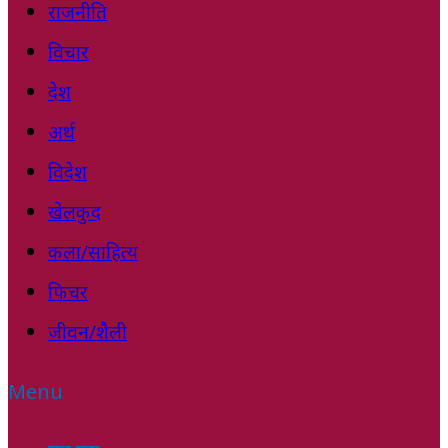
राजनीति
विचार
देश
अर्थ
विदेश
खेलकुद
कला/साहित्य
फिचर
जीवन/शैली
Menu