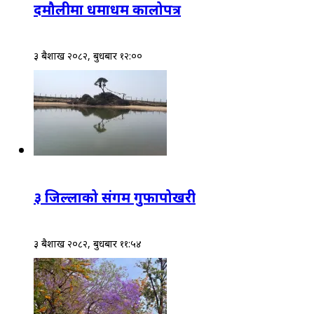
दमौलीमा धमाधम कालोपत्र
३ बैशाख २०८२, बुधबार १२:००
३ जिल्लाको संगम गुफापोखरी
३ बैशाख २०८२, बुधबार ११:५४