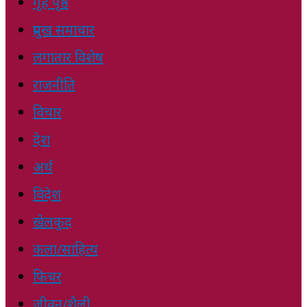
गृह पृष्ठ
प्रमुख समाचार
लगातार विशेष
राजनीति
विचार
देश
अर्थ
विदेश
खेलकुद
कला/साहित्य
फिचर
जीवन/शैली