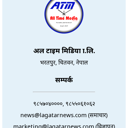
अल टाइम मिडिया प्रा.लि.
भरतपुर, चितवन, नेपाल
सम्पर्क
९८५७०४००००, ९८५५०६१०६२
news@lagatarnews.com (समाचार)
marketing@lagatarnews.com (विज्ञापन)