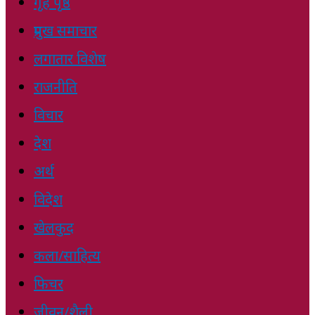
गृह पृष्ठ
प्रमुख समाचार
लगातार विशेष
राजनीति
विचार
देश
अर्थ
विदेश
खेलकुद
कला/साहित्य
फिचर
जीवन/शैली