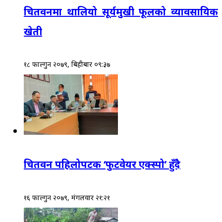
चितवनमा थालियो सूर्यमुखी फूलको व्यावसायिक
खेती
१८ फाल्गुन २०७९, बिहीबार ०९:३७
चितवन पहिलोपटक ‘फुटवेयर एक्स्पो’ हुँदै
१६ फाल्गुन २०७९, मंगलवार २१:२१