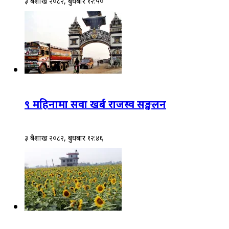
३ बैशाख २०८२, बुधबार १२:५०
९ महिनामा सवा खर्ब राजस्व सङ्कलन
३ बैशाख २०८२, बुधबार १२:४६