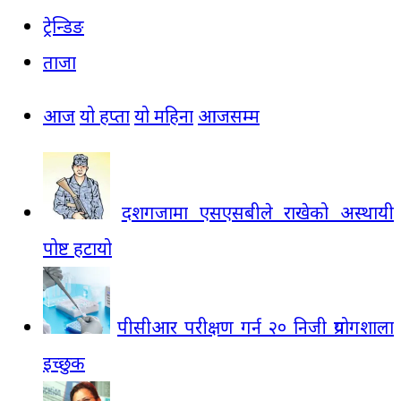
ट्रेन्डिङ
ताजा
आज
यो हप्ता
यो महिना
आजसम्म
दशगजामा एसएसबीले राखेको अस्थायी
पोष्ट हटायो
पीसीआर परीक्षण गर्न २० निजी प्रयोगशाला
इच्छुक