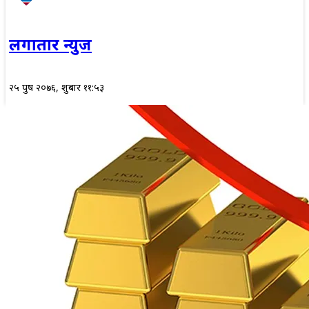
लगातार न्युज
२५ पुष २०७६, शुक्रबार ११:५३