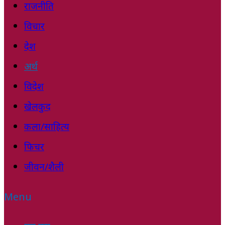
राजनीति
विचार
देश
अर्थ
विदेश
खेलकुद
कला/साहित्य
फिचर
जीवन/शैली
Menu