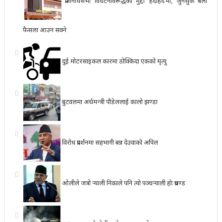
प्रतिनिधिसभा विघटनविरूद्धको मुद्दा ‘हेर्दाहेर्दै’मा, जुनसुकै बेला
फैसला आउन सक्ने
दुई मोटरसाइकल कारमा ठोक्किदा एकको मृत्यु
बुटवलमा अर्थमन्त्री पौडेललाई कालो झण्डा
विरोध प्रदर्शनमा सहभागी बन्न देउवाको अपिल
ओलीले जत्रो र्‍याली निकाले पनि त्यो पञ्चर्‍याली होः प्रचण्ड