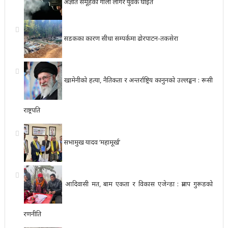
अज्ञात समूहको गोली लागेर युवक घाइते
सडकका कारण सीधा सम्पर्कमा ढोरपाटन-तकसेरा
खामेनीको हत्या, नैतिकता र अन्तर्राष्ट्रिय कानुनको उल्लङ्घन : रूसी
राष्ट्रपति
सभामुख यादव ‘महामूर्ख’
आदिवासी मत, बाम एकता र विकास एजेन्डा : प्रताप गुरूङको
रणनीति