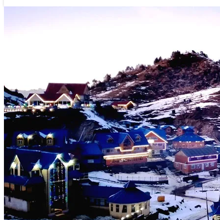
लगातार न्युज
११ पुष २०७६, शुक्रबार २१:४३