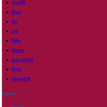
राजनीति
विचार
देश
अर्थ
विदेश
खेलकुद
कला/साहित्य
फिचर
जीवन/शैली
Menu