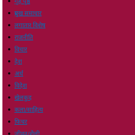
गृह पृष्ठ
प्रमुख समाचार
लगातार विशेष
राजनीति
विचार
देश
अर्थ
विदेश
खेलकुद
कला/साहित्य
फिचर
जीवन/शैली