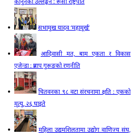
कानुनको उल्लङ्घन : रूसी राष्ट्रपति
सभामुख यादव ‘महामूर्ख’
आदिवासी मत, बाम एकता र विकास
एजेन्डा : प्रताप गुरूङको रणनीति
चितवनका ९८ वटा संरचनामा क्षति : एकको
मृत्यु, २६ घाइते
महिला उद्यमशिलतामा उद्योग वाणिज्य संघ,