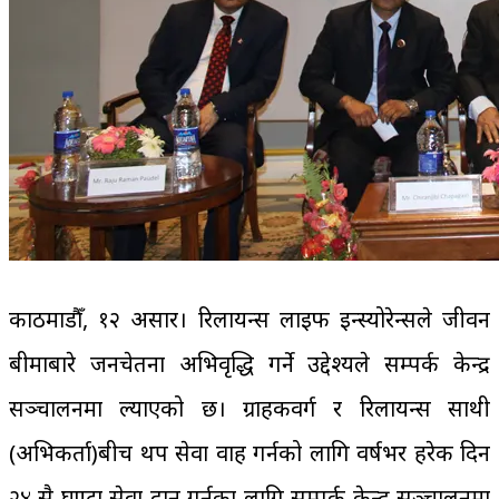
काठमाडौँ, १२ असार। रिलायन्स लाइफ इन्स्योरेन्सले जीवन
बीमाबारे जनचेतना अभिवृद्धि गर्ने उद्देश्यले सम्पर्क केन्द्र
सञ्चालनमा ल्याएको छ। ग्राहकवर्ग र रिलायन्स साथी
(अभिकर्ता)बीच थप सेवा प्रवाह गर्नको लागि वर्षभर हरेक दिन
२४ सै घण्टा सेवा प्रदान गर्नका लागि सम्पर्क केन्द्र सञ्चालनमा