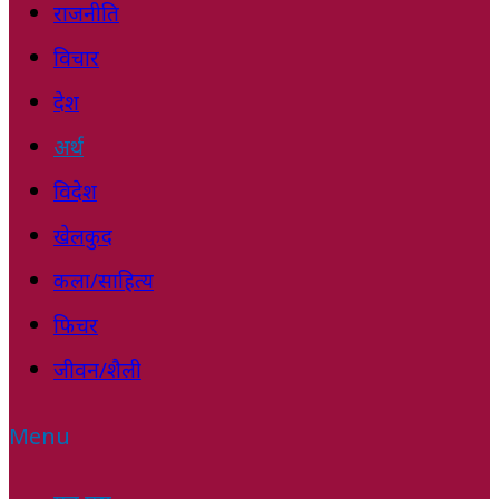
राजनीति
विचार
देश
अर्थ
विदेश
खेलकुद
कला/साहित्य
फिचर
जीवन/शैली
Menu