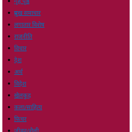
गृह पृष्ठ
प्रमुख समाचार
लगातार विशेष
राजनीति
विचार
देश
अर्थ
विदेश
खेलकुद
कला/साहित्य
फिचर
जीवन/शैली