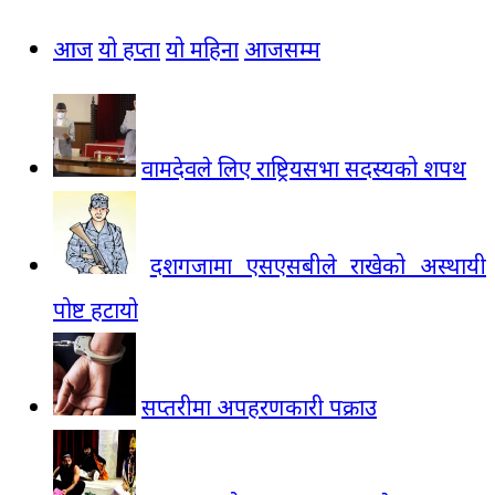
आज
यो हप्ता
यो महिना
आजसम्म
वामदेवले लिए राष्ट्रियसभा सदस्यको शपथ
दशगजामा एसएसबीले राखेको अस्थायी
पोष्ट हटायो
सप्तरीमा अपहरणकारी पक्राउ