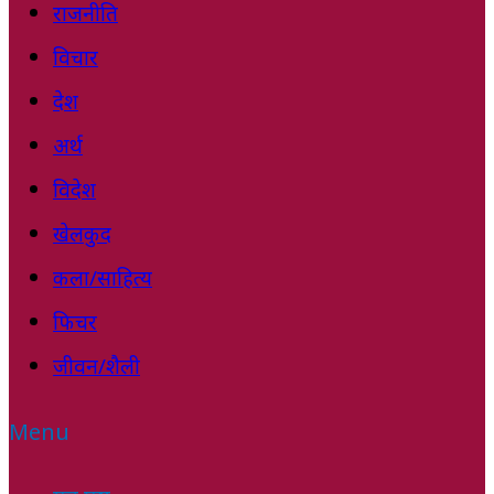
राजनीति
विचार
देश
अर्थ
विदेश
खेलकुद
कला/साहित्य
फिचर
जीवन/शैली
Menu