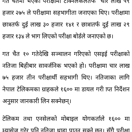
गत चैतमा भएको परीक्षामा टेक्निलकलतर्फ चार लाख ५९
हजार २७५ ले परीक्षामा सहभागीता जनाएका थिए। परीक्षामा
छात्रतर्फ दुई लाख ३० हजार १४१ र छात्रातर्फ दुई लाख २९
हजार १३४ ले भाग लिएको परीक्षा बोर्डले जनाएको छ।
गत चैत १० गतेदेखि सञ्चालन गरिएको एसइई परीक्षाको
नतिजा बिहीबार सावर्जनिक भएको हो। परीक्षामा चार लाख
७५ हजार तीन परीक्षार्थी सहभागी थिए। नतिजाका लागि
नेपाल टेलिकमका ग्राहकले १६०० मा डायल गरी प्राप्त निर्देशन
अनुसार जानकारी लिन सक्नेछन्।
टेलिकम तथा एनसेलको मोबाइल प्रयोगकर्ताले १६०० मा
म्यासेज गरेर पनि नतिजा थाहा पाउन सक्ने छन्। सँगै परीक्षा