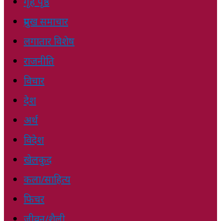
गृह पृष्ठ
प्रमुख समाचार
लगातार विशेष
राजनीति
विचार
देश
अर्थ
विदेश
खेलकुद
कला/साहित्य
फिचर
जीवन/शैली