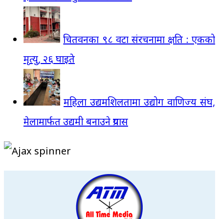
चितवनका ९८ वटा संरचनामा क्षति : एकको
मृत्यु, २६ घाइते
महिला उद्यमशिलतामा उद्योग वाणिज्य संघ,
मेलामार्फत उद्यमी बनाउने प्रयास