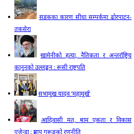
सडकका कारण सीधा सम्पर्कमा ढोरपाटन-
तकसेरा
खामेनीको हत्या, नैतिकता र अन्तर्राष्ट्रिय
कानुनको उल्लङ्घन : रूसी राष्ट्रपति
सभामुख यादव ‘महामूर्ख’
आदिवासी मत, बाम एकता र विकास
एजेन्डा : प्रताप गुरूङको रणनीति