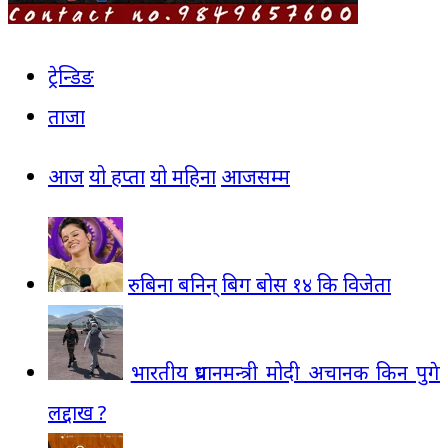
ट्रेन्डिङ
ताजा
आज
यो हप्ता
यो महिना
आजसम्म
रुबिना बनिन् बिग बोस १४ कि विजेता
भारतीय प्रधानमन्त्री मोदी अचानक किन पुगे
लद्दाख ?