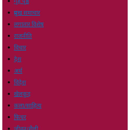
गृह पृष्ठ
प्रमुख समाचार
लगातार विशेष
राजनीति
विचार
देश
अर्थ
विदेश
खेलकुद
कला/साहित्य
फिचर
जीवन/शैली