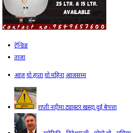
ट्रेन्डिङ
ताजा
आज
यो हप्ता
यो महिना
आजसम्म
राप्ती नदीमा ट्याक्टर खस्दा दुई बेपत्ता