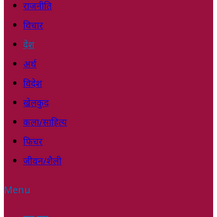
राजनीति
विचार
देश
अर्थ
विदेश
खेलकुद
कला/साहित्य
फिचर
जीवन/शैली
Menu