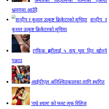
अमेरिकी विदेशमन्त्री पोम्पेओ एसिया
भ्रमणमा आउँदै
सन्दीप र
कुशल उत्कृष्ट क्रिकेटरको सूचिमा
ट्राफिक प्रहरीलाई ५ सय घुस दिन खोज्ने
पक्राउ
आईपीएल अनिश्चितकालका लागि स्थगित
‘राधे श्याम’ को फस्ट लूक रिलिज