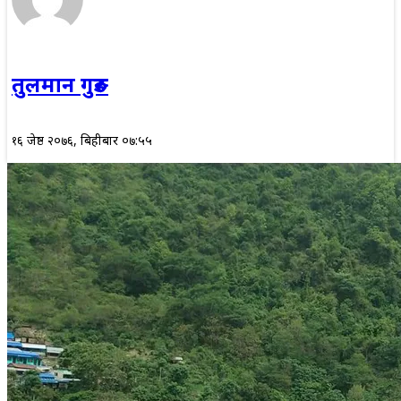
तुलमान गुरुङ
१६ जेष्ठ २०७६, बिहीबार ०७:५५