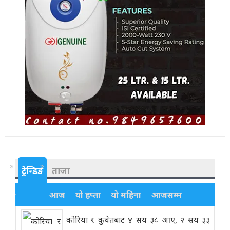
ट्रेन्डिङ
ताजा
आज
यो हप्ता
यो महिना
आजसम्म
कोरिया र कुवेतबाट ४ सय ३८ आए, २ सय ३३