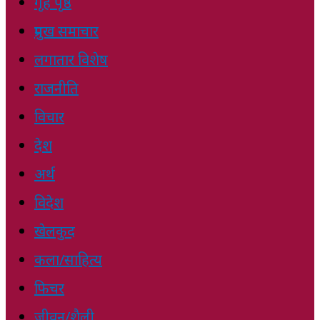
गृह पृष्ठ
प्रमुख समाचार
लगातार विशेष
राजनीति
विचार
देश
अर्थ
विदेश
खेलकुद
कला/साहित्य
फिचर
जीवन/शैली