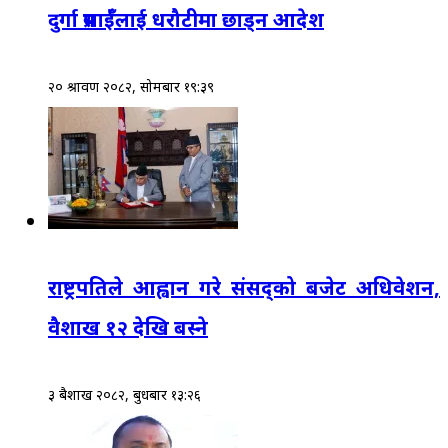
दुर्गा प्रसाईँलाई धरौटीमा छाड्न आदेश
२० श्रावण २०८२, सोमबार १९:३९
राष्ट्रपतिले आह्वान गरे संसद्‌को बजेट अधिवेशन,
वैशाख १२ देखि बस्ने
३ बैशाख २०८२, बुधबार १३:२६