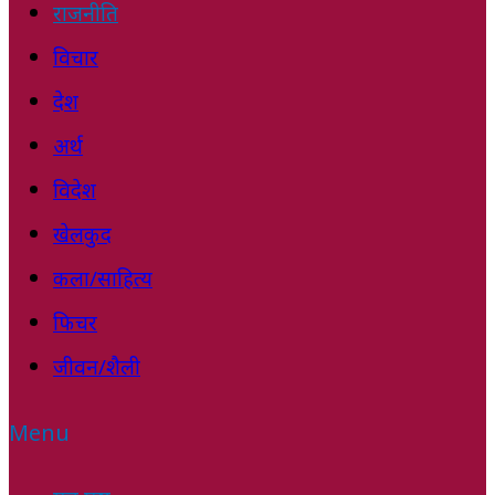
राजनीति
विचार
देश
अर्थ
विदेश
खेलकुद
कला/साहित्य
फिचर
जीवन/शैली
Menu