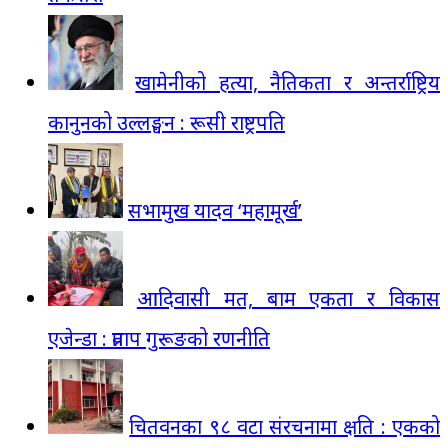
खामेनीको हत्या, नैतिकता र अन्तर्राष्ट्रिय
कानुनको उल्लङ्घन : रूसी राष्ट्रपति
सभामुख यादव ‘महामूर्ख’
आदिवासी मत, बाम एकता र विकास
एजेन्डा : प्रताप गुरूङको रणनीति
चितवनका ९८ वटा संरचनामा क्षति : एकको