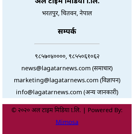
अल टाइम मिडिया प्रा.लि.
भरतपुर, चितवन, नेपाल
सम्पर्क
९८५७०४००००, ९८५५०६१०६२
news@lagatarnews.com (समाचार)
marketing@lagatarnews.com (विज्ञापन)
info@lagatarnews.com (अन्य जानकारी)
© २०२० अल टाइम मिडिया प्रा.लि. | Powered By:
Mimosa