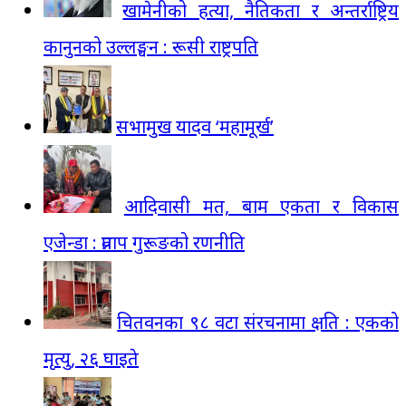
खामेनीको हत्या, नैतिकता र अन्तर्राष्ट्रिय
कानुनको उल्लङ्घन : रूसी राष्ट्रपति
सभामुख यादव ‘महामूर्ख’
आदिवासी मत, बाम एकता र विकास
एजेन्डा : प्रताप गुरूङको रणनीति
चितवनका ९८ वटा संरचनामा क्षति : एकको
मृत्यु, २६ घाइते