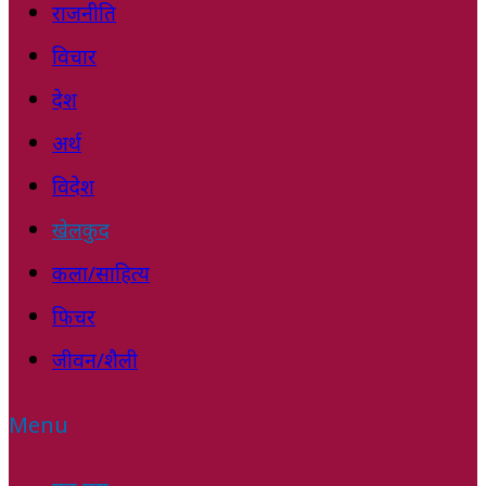
राजनीति
विचार
देश
अर्थ
विदेश
खेलकुद
कला/साहित्य
फिचर
जीवन/शैली
Menu