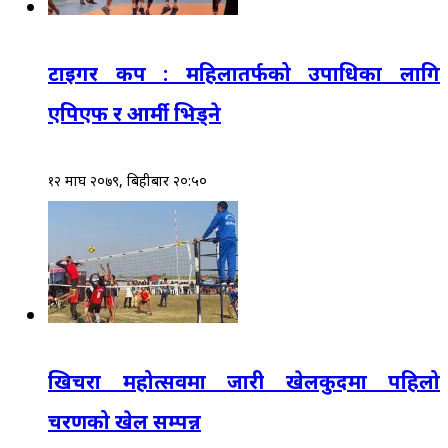
टाइगर कप : महिलातर्फको उपाधिका लागि
एपिएफ र आर्मी भिड्ने
१२ माघ २०७९, बिहीबार २०:५०
खिचरा महोत्सवमा जारी खेलकुदमा पहिलो
चरणको खेल सम्पन्न