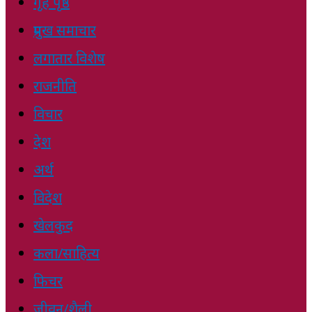
गृह पृष्ठ
प्रमुख समाचार
लगातार विशेष
राजनीति
विचार
देश
अर्थ
विदेश
खेलकुद
कला/साहित्य
फिचर
जीवन/शैली