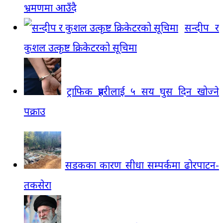
भ्रमणमा आउँदै
सन्दीप र
कुशल उत्कृष्ट क्रिकेटरको सूचिमा
ट्राफिक प्रहरीलाई ५ सय घुस दिन खोज्ने
पक्राउ
सडकका कारण सीधा सम्पर्कमा ढोरपाटन-
तकसेरा