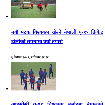
नवौं पटक विश्वकप खेल्ने नेपाली यू-१९ क्रिकेट
टोलीको सपनामा वर्षा तगारो
६ बैशाख २०८२, शनिबार २२:२२
आईसीसी यू-१९ विश्वकप छनोटमा नेपालको