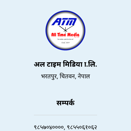
अल टाइम मिडिया प्रा.लि.
भरतपुर, चितवन, नेपाल
सम्पर्क
९८५७०४००००, ९८५५०६१०६२