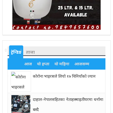
ट्रेन्डिङ
ताजा
आज
यो हप्ता
यो महिना
आजसम्म
कोरोना भाइरसले लियो १७ चिनियाँको ज्यान
दाहाल-नेपालसहितका नेताहरू माइतीघरमा धर्नामा
बस्दै