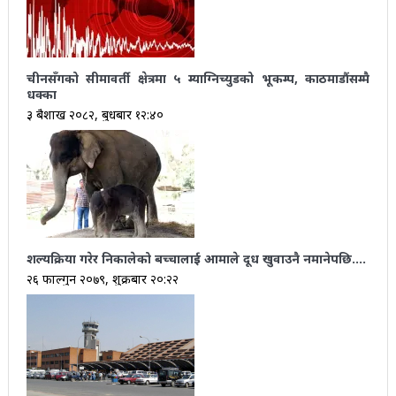
चीनसँगको सीमावर्ती क्षेत्रमा ५ म्याग्निच्युडको भूकम्प, काठमाडौंसम्मै
धक्का
३ बैशाख २०८२, बुधबार १२:४०
शल्यक्रिया गरेर निकालेको बच्चालाई आमाले दूध खुवाउनै नमानेपछि….
२६ फाल्गुन २०७९, शुक्रबार २०:२२