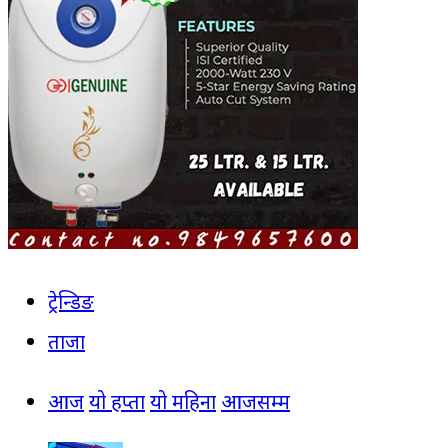
ट्रेन्डिङ
ताजा
आज
यो हप्ता
यो महिना
आजसम्म