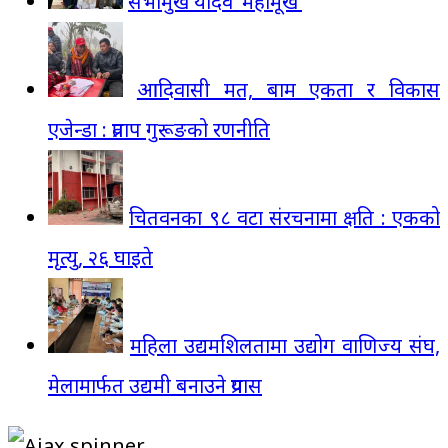
सभामुख यादव ‘महामूर्ख’
आदिवासी मत, बाम एकता र विकास
एजेन्डा : प्रताप गुरूङको रणनीति
चितवनका ९८ वटा संरचनामा क्षति : एकको
मृत्यु, २६ घाइते
महिला उद्यमशिलतामा उद्योग वाणिज्य संघ,
मेलामार्फत उद्यमी बनाउने प्रयास