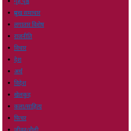
गृह पृष्ठ
प्रमुख समाचार
लगातार विशेष
राजनीति
विचार
देश
अर्थ
विदेश
खेलकुद
कला/साहित्य
फिचर
जीवन/शैली