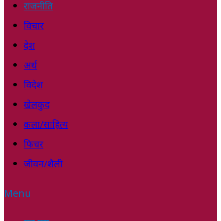
राजनीति
विचार
देश
अर्थ
विदेश
खेलकुद
कला/साहित्य
फिचर
जीवन/शैली
Menu