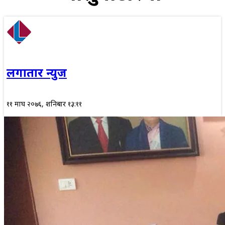
लगातार न्युज
११ माघ २०७६, शनिबार १३:११