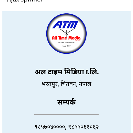
अल टाइम मिडिया प्रा.लि.
भरतपुर, चितवन, नेपाल
सम्पर्क
९८५७०४००००, ९८५५०६१०६२