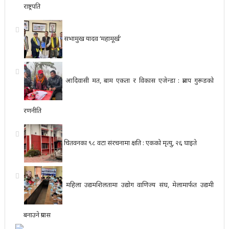
राष्ट्रपति
सभामुख यादव ‘महामूर्ख’
आदिवासी मत, बाम एकता र विकास एजेन्डा : प्रताप गुरूङको
रणनीति
चितवनका ९८ वटा संरचनामा क्षति : एकको मृत्यु, २६ घाइते
महिला उद्यमशिलतामा उद्योग वाणिज्य संघ, मेलामार्फत उद्यमी
बनाउने प्रयास