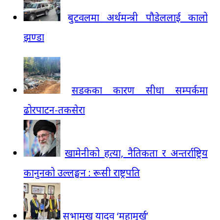
बुटवलमा अर्थमन्त्री पौडेललाई कालो
झण्डा
सडकका कारण सीधा सम्पर्कमा
ढोरपाटन-तकसेरा
खामेनीको हत्या, नैतिकता र अन्तर्राष्ट्रिय
कानुनको उल्लङ्घन : रूसी राष्ट्रपति
सभामुख यादव ‘महामूर्ख’