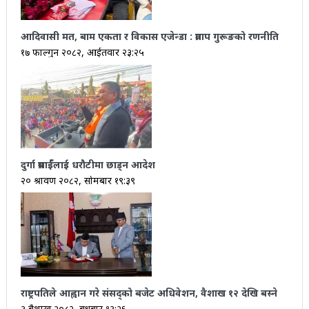
आदिवासी मत, बाम एकता र विकास एजेन्डा : प्रताप गुरूङको रणनीति
१७ फाल्गुन २०८२, आईतवार २३:२५
दुर्गा प्रसाईँलाई धरौटीमा छाड्न आदेश
२० श्रावण २०८२, सोमबार १९:३९
राष्ट्रपतिले आह्वान गरे संसद्‌को बजेट अधिवेशन, वैशाख १२ देखि बस्ने
३ बैशाख २०८२, बुधबार १३:२६