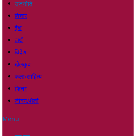
राजनीति
विचार
देश
अर्थ
विदेश
खेलकुद
कला/साहित्य
फिचर
जीवन/शैली
Menu