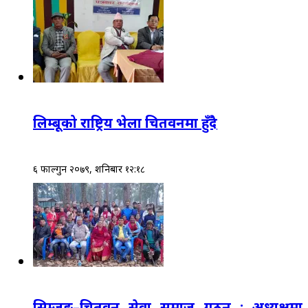
लिम्बूको राष्ट्रिय भेला चितवनमा हुँदै
६ फाल्गुन २०७९, शनिबार १२:१८
सिम्जुङ–चितवन सेवा समाज गठन : अध्यक्षमा