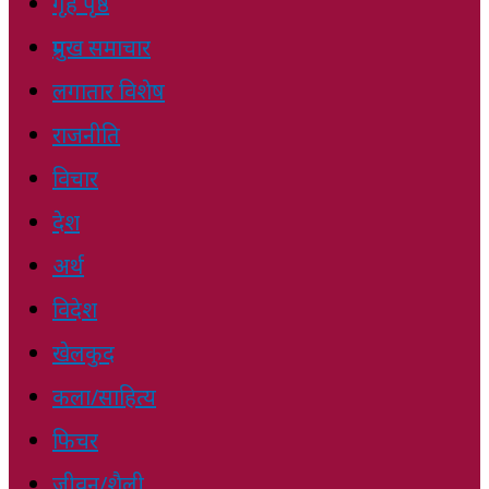
गृह पृष्ठ
प्रमुख समाचार
लगातार विशेष
राजनीति
विचार
देश
अर्थ
विदेश
खेलकुद
कला/साहित्य
फिचर
जीवन/शैली