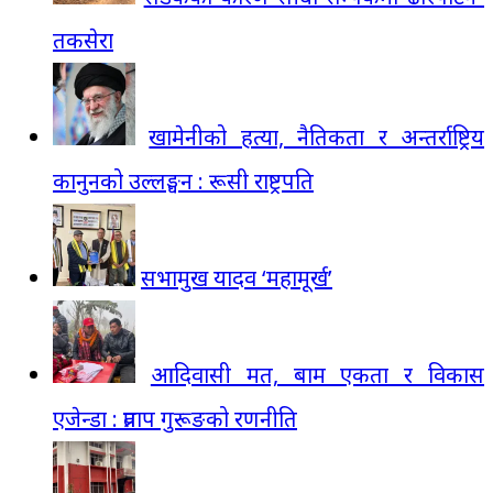
तकसेरा
खामेनीको हत्या, नैतिकता र अन्तर्राष्ट्रिय
कानुनको उल्लङ्घन : रूसी राष्ट्रपति
सभामुख यादव ‘महामूर्ख’
आदिवासी मत, बाम एकता र विकास
एजेन्डा : प्रताप गुरूङको रणनीति