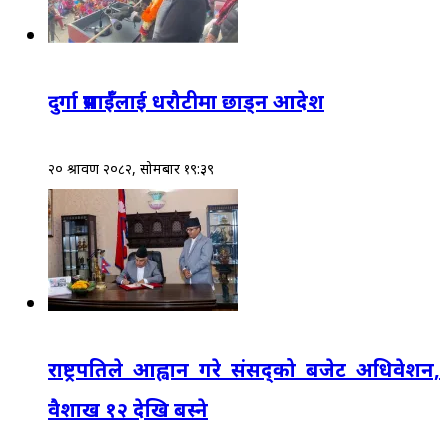
दुर्गा प्रसाईँलाई धरौटीमा छाड्न आदेश
२० श्रावण २०८२, सोमबार १९:३९
राष्ट्रपतिले आह्वान गरे संसद्‌को बजेट अधिवेशन,
वैशाख १२ देखि बस्ने