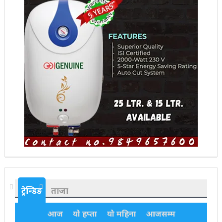
ट्रेन्डिङ
ताजा
आज
यो हप्ता
यो महिना
आजसम्म