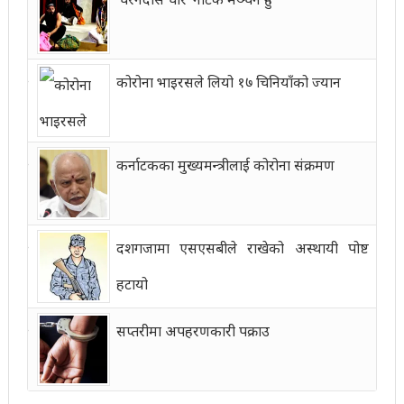
कोरोना भाइरसले लियो १७ चिनियाँको ज्यान
कर्नाटकका मुख्यमन्त्रीलाई कोरोना संक्रमण
दशगजामा एसएसबीले राखेको अस्थायी पोष्ट
हटायो
सप्तरीमा अपहरणकारी पक्राउ