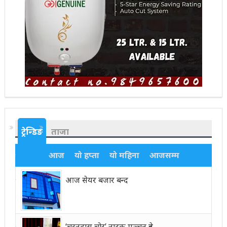
ट्रेन्डिङ
ताजा
आज
यो हप्ता
यो महिना
आजसम्म
आज सेयर बजार बन्द
‘चरनदास चोर’ नाटक मञ्चन हुने