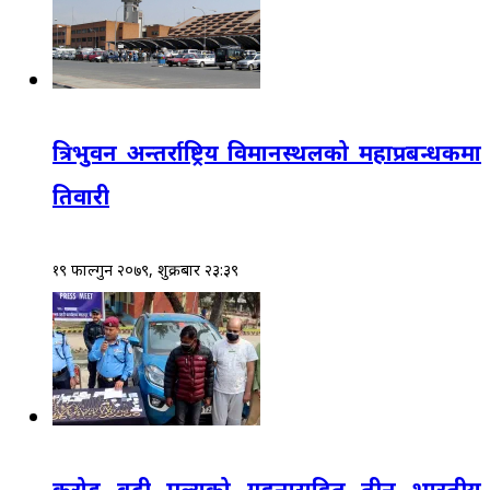
त्रिभुवन अन्तर्राष्ट्रिय विमानस्थलको महाप्रबन्धकमा
तिवारी
१९ फाल्गुन २०७९, शुक्रबार २३:३९
करोड बढी मूल्यको गहनासहित तीन भारतीय