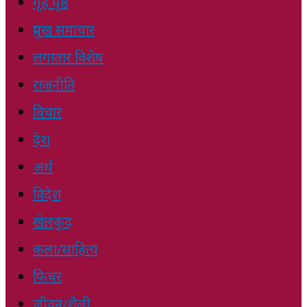
गृह पृष्ठ
प्रमुख समाचार
लगातार विशेष
राजनीति
विचार
देश
अर्थ
विदेश
खेलकुद
कला/साहित्य
फिचर
जीवन/शैली