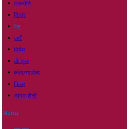
राजनीति
विचार
देश
अर्थ
विदेश
खेलकुद
कला/साहित्य
फिचर
जीवन/शैली
Menu