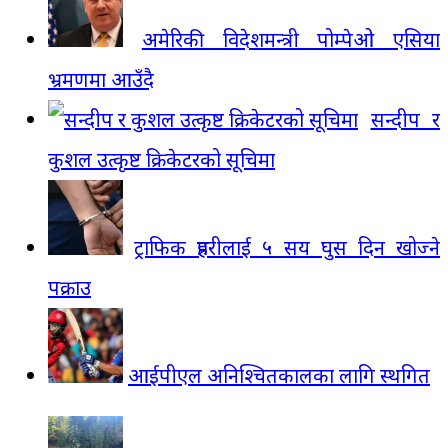
अमेरिकी विदेशमन्त्री पोम्पेओ एसिया
भ्रमणमा आउँदै
सन्दीप र
कुशल उत्कृष्ट क्रिकेटरको सूचिमा
ट्राफिक प्रहरीलाई ५ सय घुस दिन खोज्ने
पक्राउ
आईपीएल अनिश्चितकालका लागि स्थगित