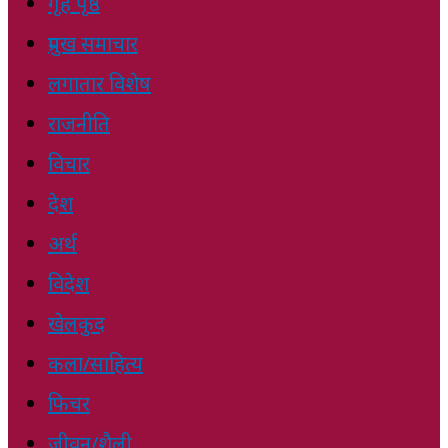
गृह पृष्ठ
प्रमुख समाचार
लगातार विशेष
राजनीति
विचार
देश
अर्थ
विदेश
खेलकुद
कला/साहित्य
फिचर
जीवन/शैली