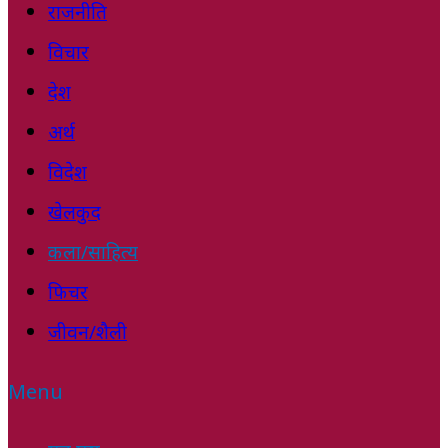
राजनीति
विचार
देश
अर्थ
विदेश
खेलकुद
कला/साहित्य
फिचर
जीवन/शैली
Menu