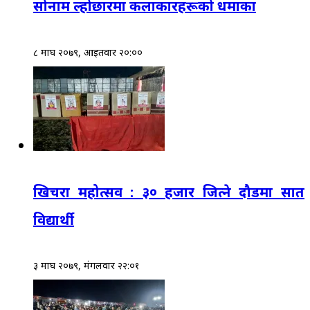
सोनाम ल्होछारमा कलाकारहरूको धमाका
८ माघ २०७९, आईतवार २०:००
खिचरा महोत्सव : ३० हजार जित्ने दौडमा सात
विद्यार्थी
३ माघ २०७९, मंगलवार २२:०१