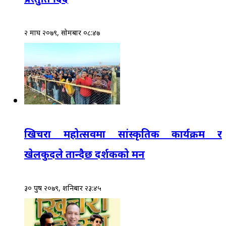
२ माघ २०७९, सोमबार ०८:४७
खिचरा महोत्सवमा सांस्कृतिक कार्यक्रम र
खेलकुदले तान्दैछ दर्शकको मन
३० पुष २०७९, शनिबार २३:४५