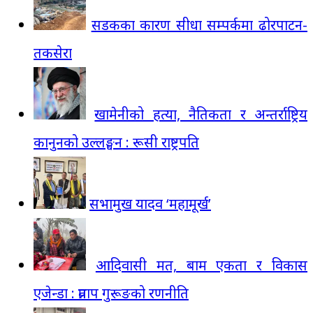
सडकका कारण सीधा सम्पर्कमा ढोरपाटन-
तकसेरा
खामेनीको हत्या, नैतिकता र अन्तर्राष्ट्रिय
कानुनको उल्लङ्घन : रूसी राष्ट्रपति
सभामुख यादव ‘महामूर्ख’
आदिवासी मत, बाम एकता र विकास
एजेन्डा : प्रताप गुरूङको रणनीति