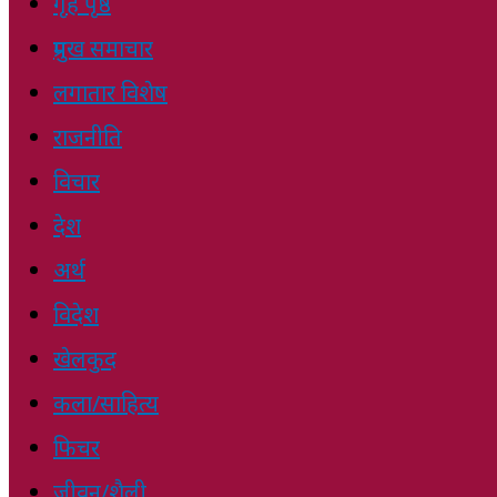
गृह पृष्ठ
प्रमुख समाचार
लगातार विशेष
राजनीति
विचार
देश
अर्थ
विदेश
खेलकुद
कला/साहित्य
फिचर
जीवन/शैली