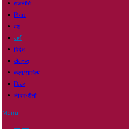
राजनीति
विचार
देश
अर्थ
विदेश
खेलकुद
कला/साहित्य
फिचर
जीवन/शैली
Menu