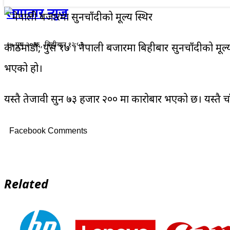
लगातार न्युज
१७ पुष २०७६, बिहीबार १२:५६
काठमाडौं, पुस १७ । नेपाली बजारमा बिहीबार सुनचाँदीको मूल
भएको हो।
यस्तै तेजावी सुन ७३ हजार २०० मा कारोबार भएको छ। यस्तै च
Facebook Comments
Related