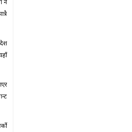
ा नै
त्रै
देश
हाँ
ाएर
न्ट
्को