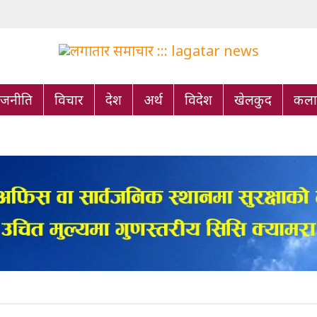
ाजनीति
विचार
देश
अर्थ
विदेश
खेलकुद
कला/