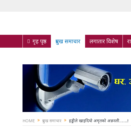
गृह पृष्ठ
प्रमुख समाचार
लगातार विशेष
र
HOME
प्रमुख समाचार
हड्डीले खाइदियो अमृतको अन्ननली……..!