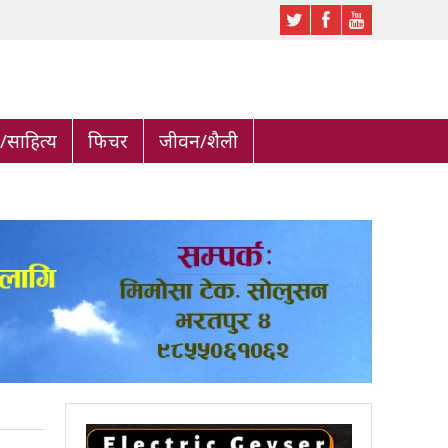
साहित्य
फिचर
जीवन/शैली