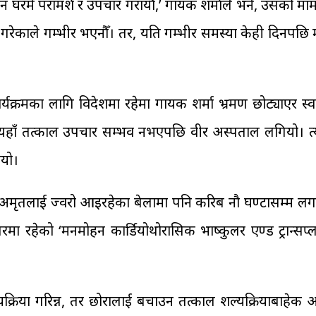
न घरमै परामर्श र उपचार गरायौँ,’ गायक शर्माले भने, उसको माम
रेकाले गम्भीर भएनौँ। तर, यति गम्भीर समस्या केही दिनपछि मा
्यक्रमका लागि विदेशमा रहेमा गायक शर्मा भ्रमण छोट्याएर स्व
त्यहाँ तत्काल उपचार सम्भव नभएपछि वीर अस्पताल लगियो। त्य
ियो।
 अमृतलाई ज्वरो आइरहेका बेलामा पनि करिब नौ घण्टासम्म लग
ा रहेको ‘मनमोहन कार्डियोथोरासिक भाष्कुलर एण्ड ट्रान्सप्ला
रिया गरिन्न, तर छोरालाई बचाउन तत्काल शल्यक्रियाबाहेक अर