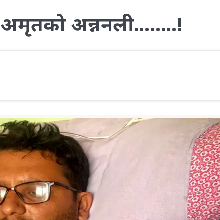
ो अमृतको अन्ननली……..!