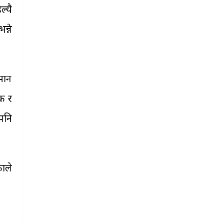
ल्यै
न्ने
मान
क र
 पनि
ाले