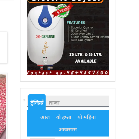
ट्रेन्डिङ
ताजा
आज
यो हप्ता
यो महिना
आजसम्म