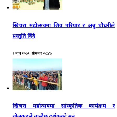
खिचरा महोत्सवमा शिव परियार र अन्नु चौधरीले
प्रस्तुति दिँदै
२ माघ २०७९, सोमबार ०८:४७
खिचरा महोत्सवमा सांस्कृतिक कार्यक्रम र
खेलकुदले तान्दैछ दर्शकको मन