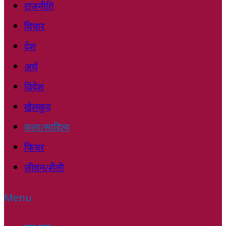
राजनीति
विचार
देश
अर्थ
विदेश
खेलकुद
कला/साहित्य
फिचर
जीवन/शैली
Menu