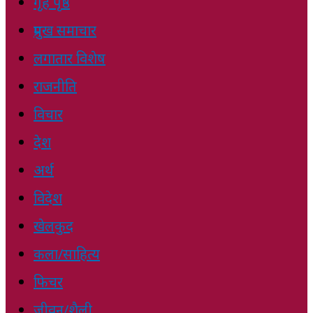
गृह पृष्ठ
प्रमुख समाचार
लगातार विशेष
राजनीति
विचार
देश
अर्थ
विदेश
खेलकुद
कला/साहित्य
फिचर
जीवन/शैली