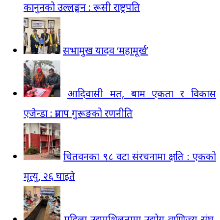
कानुनको उल्लङ्घन : रूसी राष्ट्रपति
सभामुख यादव ‘महामूर्ख’
आदिवासी मत, बाम एकता र विकास
एजेन्डा : प्रताप गुरूङको रणनीति
चितवनका ९८ वटा संरचनामा क्षति : एकको
मृत्यु, २६ घाइते
महिला उद्यमशिलतामा उद्योग वाणिज्य संघ,