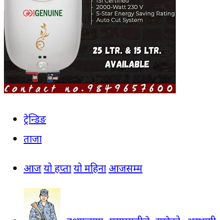
ट्रेन्डिङ
ताजा
आज
यो हप्ता
यो महिना
आजसम्म