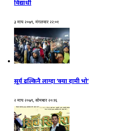
विद्यार्थी
३ माघ २०७९, मंगलवार २२:०१
सूर्य ढल्किनै लाग्दा ‘क्या दामी भो’
२ माघ २०७९, सोमबार २०:१६