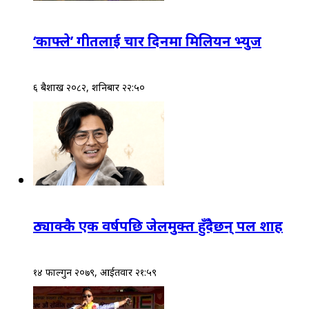
‘काफ्ले’ गीतलाई चार दिनमा मिलियन भ्युज
६ बैशाख २०८२, शनिबार २२:५०
ठ्याक्कै एक वर्षपछि जेलमुक्त हुँदैछन् पल शाह
१४ फाल्गुन २०७९, आईतवार २१:५९