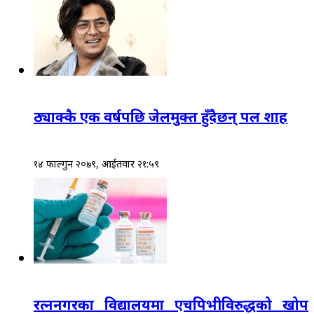
ठ्याक्कै एक वर्षपछि जेलमुक्त हुँदैछन् पल शाह
१४ फाल्गुन २०७९, आईतवार २१:५९
रत्ननगरका विद्यालयमा एचपिभीविरुद्धको खोप