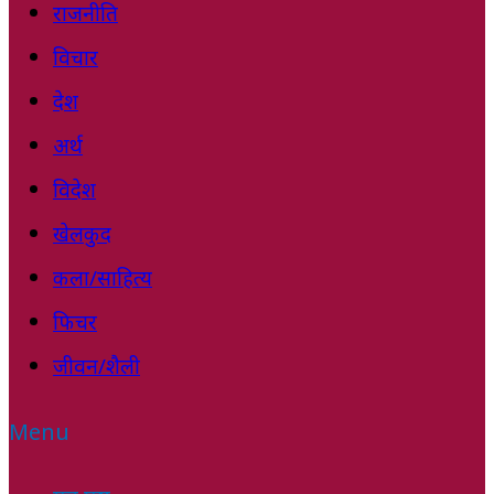
राजनीति
विचार
देश
अर्थ
विदेश
खेलकुद
कला/साहित्य
फिचर
जीवन/शैली
Menu