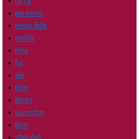
गृह पृष्ठ
प्रमुख समाचार
लगातार विशेष
राजनीति
विचार
देश
अर्थ
विदेश
खेलकुद
कला/साहित्य
फिचर
जीवन/शैली