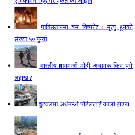
शुभकामना दिँदै गरे एकताको आह्वान
पाकिस्तानमा बम विष्फोट : मृत्यु हुनेको
संख्या ५० पुग्यो
भारतीय प्रधानमन्त्री मोदी अचानक किन पुगे
लद्दाख ?
बुटवलमा अर्थमन्त्री पौडेललाई कालो झण्डा