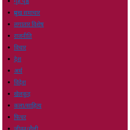
गृह पृष्ठ
प्रमुख समाचार
लगातार विशेष
राजनीति
विचार
देश
अर्थ
विदेश
खेलकुद
कला/साहित्य
फिचर
जीवन/शैली