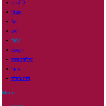
राजनीति
विचार
देश
अर्थ
विदेश
खेलकुद
कला/साहित्य
फिचर
जीवन/शैली
Menu