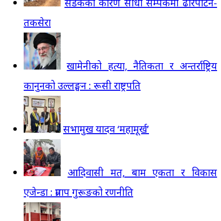
सडकका कारण सीधा सम्पर्कमा ढोरपाटन-
तकसेरा
खामेनीको हत्या, नैतिकता र अन्तर्राष्ट्रिय
कानुनको उल्लङ्घन : रूसी राष्ट्रपति
सभामुख यादव ‘महामूर्ख’
आदिवासी मत, बाम एकता र विकास
एजेन्डा : प्रताप गुरूङको रणनीति