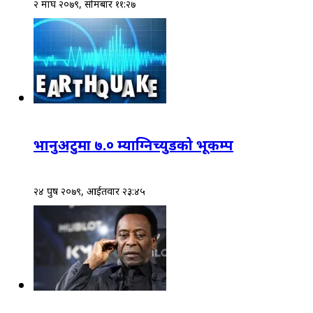
२ माघ २०७९, सोमबार ११:२७
भानुअटुमा ७.० म्याग्निच्युडको भूकम्प
२४ पुष २०७९, आईतवार २३:४५