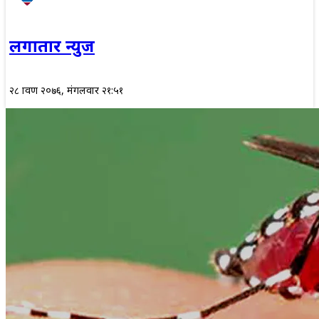
लगातार न्युज
२८ श्रावण २०७६, मंगलवार २१:५१