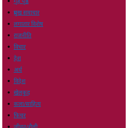
गृह पृष्ठ
प्रमुख समाचार
लगातार विशेष
राजनीति
विचार
देश
अर्थ
विदेश
खेलकुद
कला/साहित्य
फिचर
जीवन/शैली