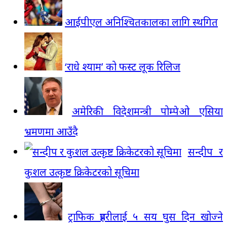
आईपीएल अनिश्चितकालका लागि स्थगित
‘राधे श्याम’ को फस्ट लूक रिलिज
अमेरिकी विदेशमन्त्री पोम्पेओ एसिया
भ्रमणमा आउँदै
सन्दीप र
कुशल उत्कृष्ट क्रिकेटरको सूचिमा
ट्राफिक प्रहरीलाई ५ सय घुस दिन खोज्ने