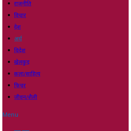
राजनीति
विचार
देश
अर्थ
विदेश
खेलकुद
कला/साहित्य
फिचर
जीवन/शैली
Menu