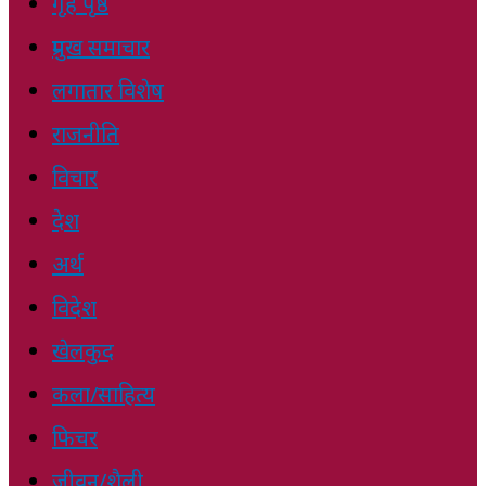
गृह पृष्ठ
प्रमुख समाचार
लगातार विशेष
राजनीति
विचार
देश
अर्थ
विदेश
खेलकुद
कला/साहित्य
फिचर
जीवन/शैली