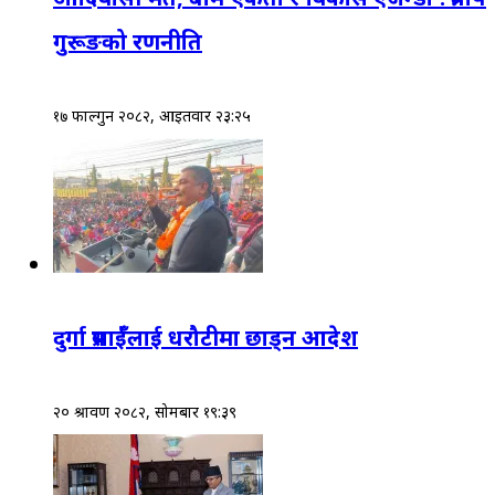
गुरूङको रणनीति
१७ फाल्गुन २०८२, आईतवार २३:२५
दुर्गा प्रसाईँलाई धरौटीमा छाड्न आदेश
२० श्रावण २०८२, सोमबार १९:३९