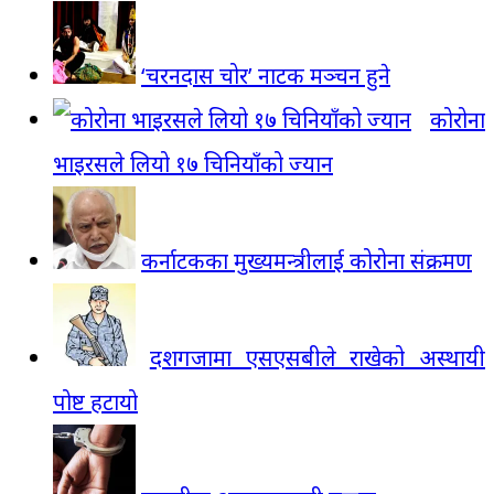
‘चरनदास चोर’ नाटक मञ्चन हुने
कोरोना
भाइरसले लियो १७ चिनियाँको ज्यान
कर्नाटकका मुख्यमन्त्रीलाई कोरोना संक्रमण
दशगजामा एसएसबीले राखेको अस्थायी
पोष्ट हटायो