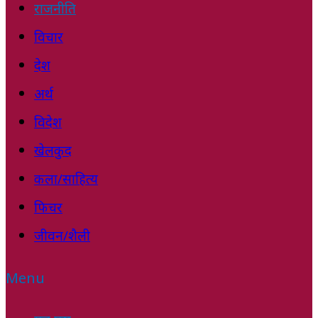
राजनीति
विचार
देश
अर्थ
विदेश
खेलकुद
कला/साहित्य
फिचर
जीवन/शैली
Menu