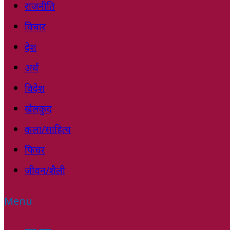
राजनीति
विचार
देश
अर्थ
विदेश
खेलकुद
कला/साहित्य
फिचर
जीवन/शैली
Menu