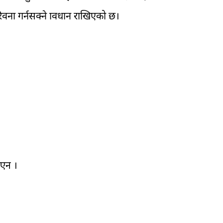
वना गर्नसक्ने प्रावधान राखिएको छ।
िएन ।