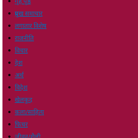
गृह पृष्ठ
प्रमुख समाचार
लगातार विशेष
राजनीति
विचार
देश
अर्थ
विदेश
खेलकुद
कला/साहित्य
फिचर
जीवन/शैली