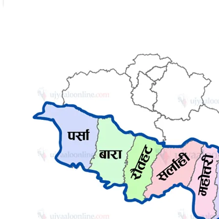
तुलमान गुरुङ
२ जेष्ठ २०७६, बिहीबार २०:०१