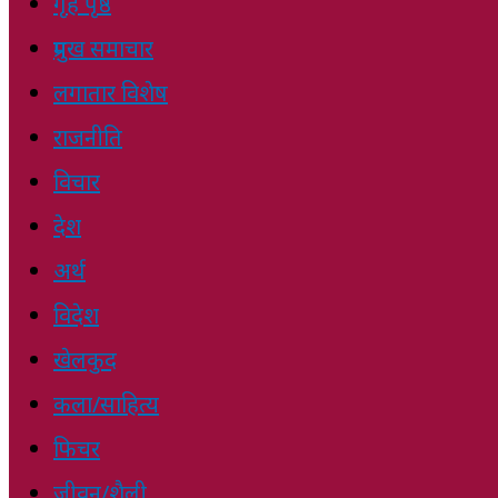
गृह पृष्ठ
प्रमुख समाचार
लगातार विशेष
राजनीति
विचार
देश
अर्थ
विदेश
खेलकुद
कला/साहित्य
फिचर
जीवन/शैली