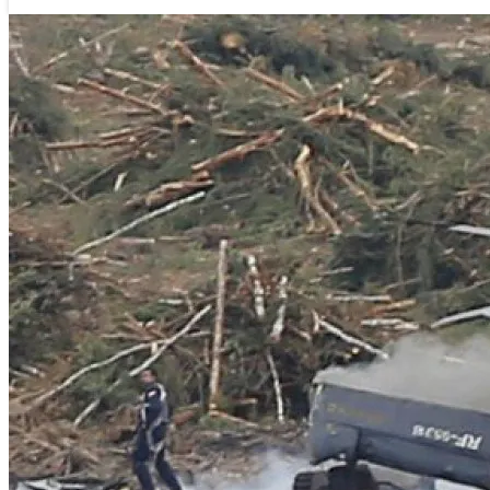
लगातार न्युज
१८ माघ २०७७, आईतवार ०७:१६