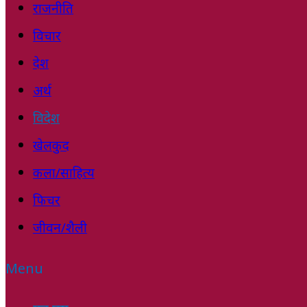
राजनीति
विचार
देश
अर्थ
विदेश
खेलकुद
कला/साहित्य
फिचर
जीवन/शैली
Menu